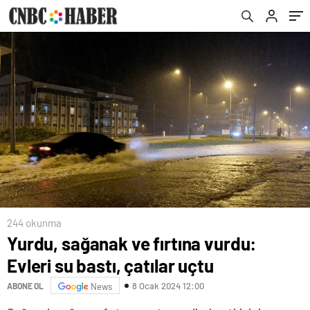
244 okunma
Yurdu, sağanak ve fırtına vurdu:
Evleri su bastı, çatılar uçtu
8 Ocak 2024 12:00
ABONE OL
News