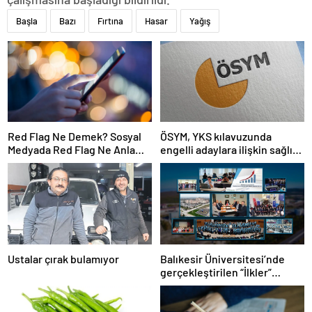
Başla
Bazı
Fırtına
Hasar
Yağış
Red Flag Ne Demek? Sosyal
ÖSYM, YKS kılavuzunda
Medyada Red Flag Ne Anlama
engelli adaylara ilişkin sağlık
Gelir?
şartlarını güncelledi
Ustalar çırak bulamıyor
Balıkesir Üniversitesi’nde
gerçekleştirilen “İlkler”
üniversitenin geleceğini
şekillendiriyor