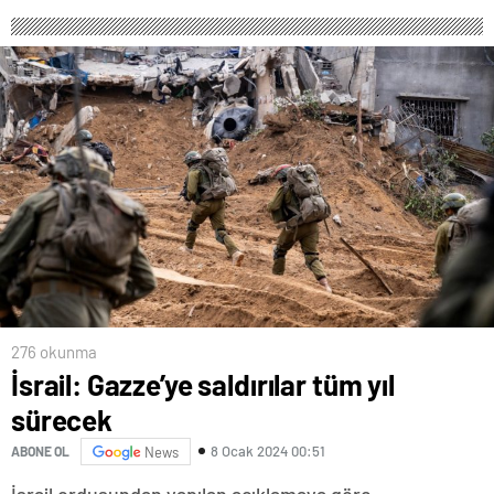
276 okunma
İsrail: Gazze’ye saldırılar tüm yıl
sürecek
8 Ocak 2024 00:51
ABONE OL
News
İsrail ordusundan yapılan açıklamaya göre,