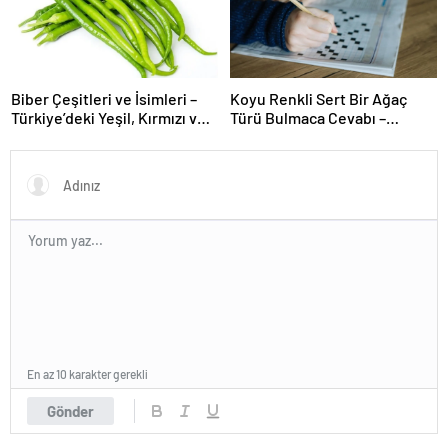
Biber Çeşitleri ve İsimleri –
Koyu Renkli Sert Bir Ağaç
Türkiye’deki Yeşil, Kırmızı ve
Türü Bulmaca Cevabı –
Acı Biber Türleri Nelerdir?
Bulmacada Koyu Renkli Sert
Bir Ağaç Türü
En az 10 karakter gerekli
Gönder