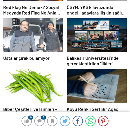
Red Flag Ne Demek? Sosyal
ÖSYM, YKS kılavuzunda
Medyada Red Flag Ne Anlama
engelli adaylara ilişkin sağlık
Gelir?
şartlarını güncelledi
Ustalar çırak bulamıyor
Balıkesir Üniversitesi’nde
gerçekleştirilen “İlkler”
üniversitenin geleceğini
şekillendiriyor
Biber Çeşitleri ve İsimleri –
Koyu Renkli Sert Bir Ağaç
Türkiye’deki Yeşil, Kırmızı ve
Türü Bulmaca Cevabı –
0
0
0
0
0
0
Acı Biber Türleri Nelerdir?
Bulmacada Koyu Renkli Sert
Bir Ağaç Türü