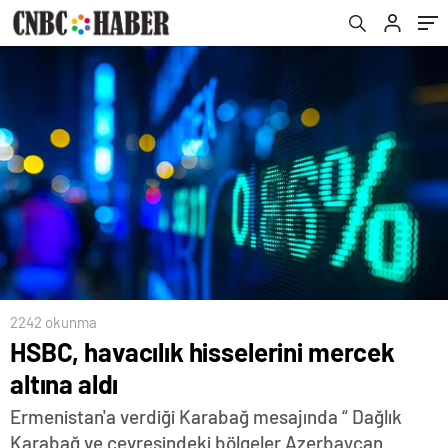
2242 okunma
HSBC, havacılık hisselerini mercek
altına aldı
Ermenistan'a verdiği Karabağ mesajında “ Dağlık
Karabağ ve çevresindeki bölgeler Azerbaycan