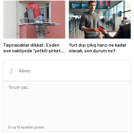
listeden çıkacak mı?
Köprüsü’ isyanı
Taşınacaklar dikkat: Evden
Yurt dışı çıkış harcı ne kadar
eve nakliyede “yetkili şirket”
olacak, son durum ne?
uyarısı
En az 10 karakter gerekli