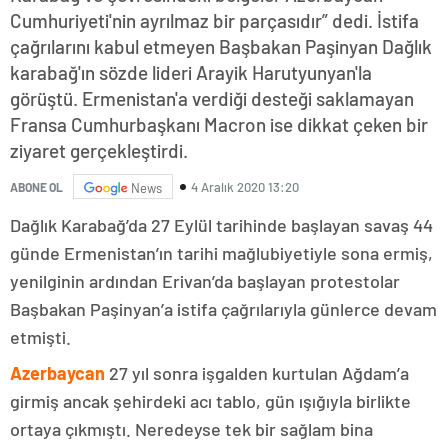
Cumhuriyeti'nin ayrılmaz bir parçasıdır” dedi. İstifa
çağrılarını kabul etmeyen Başbakan Paşinyan Dağlık
karabağ'ın sözde lideri Arayik Harutyunyan'la
görüştü. Ermenistan'a verdiği desteği saklamayan
Fransa Cumhurbaşkanı Macron ise dikkat çeken bir
ziyaret gerçekleştirdi.
4 Aralık 2020 13:20
ABONE OL
News
Dağlık Karabağ’da 27 Eylül tarihinde başlayan savaş 44
günde Ermenistan’ın tarihi mağlubiyetiyle sona ermiş,
yenilginin ardından Erivan’da başlayan protestolar
Başbakan Paşinyan’a istifa çağrılarıyla günlerce devam
etmişti.
Azerbaycan
27 yıl sonra işgalden kurtulan Ağdam’a
girmiş ancak şehirdeki acı tablo, gün ışığıyla birlikte
ortaya çıkmıştı. Neredeyse tek bir sağlam bina