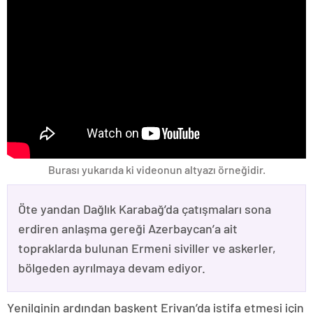
Burası yukarıda ki videonun altyazı örneğidir.
Öte yandan Dağlık Karabağ’da çatışmaları sona
erdiren anlaşma gereği Azerbaycan’a ait
topraklarda bulunan Ermeni siviller ve askerler,
bölgeden ayrılmaya devam ediyor.
Yenilginin ardından başkent Erivan’da istifa etmesi için