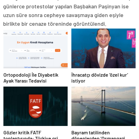
günlerce protestolar yapılan Başbakan Paşinyan ise
uzun süre sonra cepheye savaşmaya giden eşiyle
birlikte bir cenaze töreninde görüntülendi.
Ortopodoloji İle Diyabetik
İhracatçı dövizde ‘özel kur’
Ayak Yarası Tedavisi
istiyor
Gözler kritik FATF
Bayram tatilinden
toplantısında: Türkiye gri
dönenlerden ‘Osmangazi