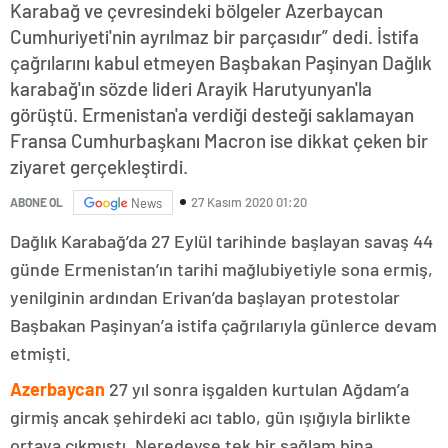
Karabağ ve çevresindeki bölgeler Azerbaycan
Cumhuriyeti'nin ayrılmaz bir parçasıdır” dedi. İstifa
çağrılarını kabul etmeyen Başbakan Paşinyan Dağlık
karabağ'ın sözde lideri Arayik Harutyunyan'la
görüştü. Ermenistan'a verdiği desteği saklamayan
Fransa Cumhurbaşkanı Macron ise dikkat çeken bir
ziyaret gerçekleştirdi.
27 Kasım 2020 01:20
ABONE OL
News
Dağlık Karabağ’da 27 Eylül tarihinde başlayan savaş 44
günde Ermenistan’ın tarihi mağlubiyetiyle sona ermiş,
yenilginin ardından Erivan’da başlayan protestolar
Başbakan Paşinyan’a istifa çağrılarıyla günlerce devam
etmişti.
Azerbaycan
27 yıl sonra işgalden kurtulan Ağdam’a
girmiş ancak şehirdeki acı tablo, gün ışığıyla birlikte
ortaya çıkmıştı. Neredeyse tek bir sağlam bina