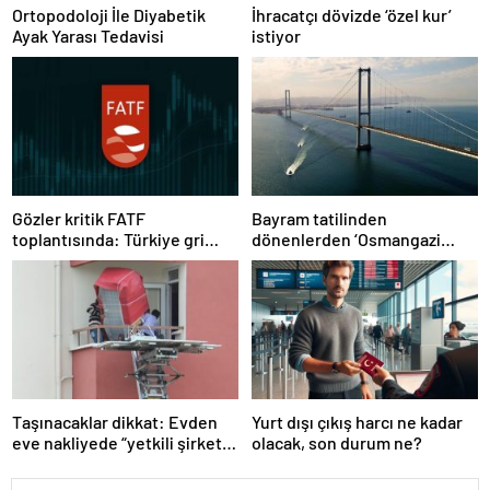
Ortopodoloji İle Diyabetik
İhracatçı dövizde ‘özel kur’
Ayak Yarası Tedavisi
istiyor
Gözler kritik FATF
Bayram tatilinden
toplantısında: Türkiye gri
dönenlerden ‘Osmangazi
listeden çıkacak mı?
Köprüsü’ isyanı
Taşınacaklar dikkat: Evden
Yurt dışı çıkış harcı ne kadar
eve nakliyede “yetkili şirket”
olacak, son durum ne?
uyarısı