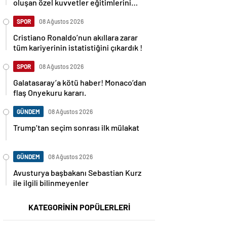
oluşan özel kuvvetler eğitimlerini
başlattı.
SPOR
08 Ağustos 2026
Cristiano Ronaldo’nun akıllara zarar
tüm kariyerinin istatistiğini çıkardık !
SPOR
08 Ağustos 2026
Galatasaray’a kötü haber! Monaco’dan
flaş Onyekuru kararı.
GÜNDEM
08 Ağustos 2026
Trump’tan seçim sonrası ilk mülakat
GÜNDEM
08 Ağustos 2026
Avusturya başbakanı Sebastian Kurz
ile ilgili bilinmeyenler
KATEGORİNİN POPÜLERLERİ