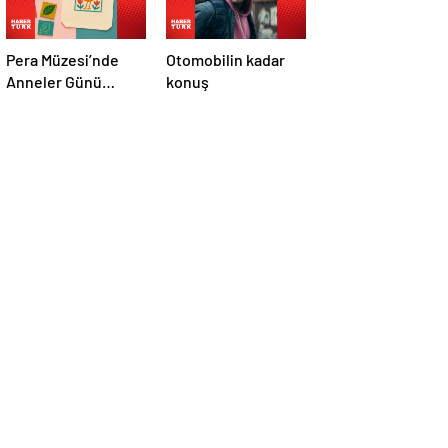
Pera Müzesi’nde
Otomobilin kadar
Anneler Günü
konuş
etkinliği