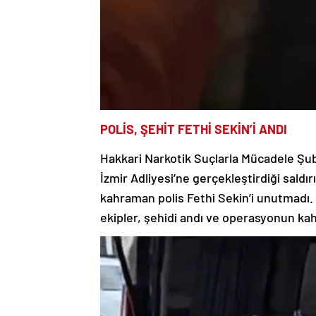
POLİS, ŞEHİT FETHİ SEKİN’İ ANDI
Hakkari Narkotik Suçlarla Mücadele Şu
İzmir Adliyesi’ne gerçekleştirdiği sal
kahraman polis Fethi Sekin’i unutmadı.
ekipler, şehidi andı ve operasyonun kah