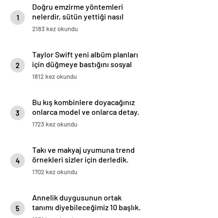
Doğru emzirme yöntemleri
nelerdir, sütün yettiği nasıl
1
anlaşılır?
2183 kez okundu
Taylor Swift yeni albüm planları
için düğmeye bastığını sosyal
2
medyadan duyurdu!
1812 kez okundu
Bu kış kombinlere doyacağınız
onlarca model ve onlarca detay.
3
1723 kez okundu
Takı ve makyaj uyumuna trend
örnekleri sizler için derledik.
4
1702 kez okundu
Annelik duygusunun ortak
tanımı diyebileceğimiz 10 başlık.
5