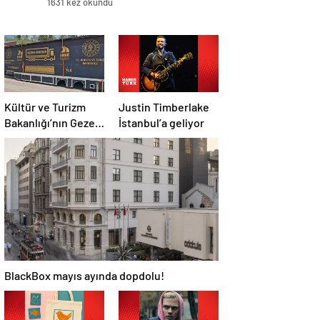
1631 kez okundu
Kültür ve Turizm
Justin Timberlake
Bakanlığı’nın Gezen
İstanbul’a geliyor
Sinema TIR’ı 7 yılda
358 ilçeye ulaştı
BlackBox mayıs ayında dopdolu!