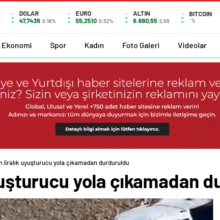
DOLAR
EURO
ALTIN
BITCOIN
47,7436
55,2510
6.660,55
%
0.18%
0.32%
2,59
Ekonomi
Spor
Kadın
Foto Galeri
Videolar
n liralık uyuşturucu yola çıkamadan durduruldu
uyuşturucu yola çıkamadan 