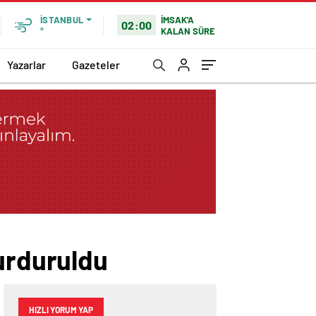
İMSAK'A
İSTANBUL
02:00
KALAN SÜRE
°
Yazarlar
Gazeteler
durduruldu
HIZLI YORUM YAP