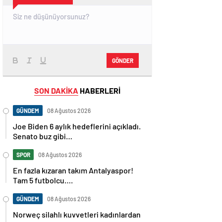
GÖNDER
SON DAKİKA
HABERLERİ
GÜNDEM
08 Ağustos 2026
Joe Biden 6 aylık hedeflerini açıkladı.
Senato buz gibi…
SPOR
08 Ağustos 2026
En fazla kızaran takım Antalyaspor!
Tam 5 futbolcu….
GÜNDEM
08 Ağustos 2026
Norweç silahlı kuvvetleri kadınlardan