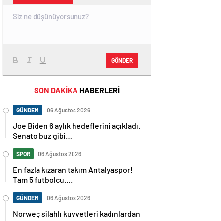
GÖNDER
SON DAKİKA
HABERLERİ
GÜNDEM
06 Ağustos 2026
Joe Biden 6 aylık hedeflerini açıkladı.
Senato buz gibi…
SPOR
06 Ağustos 2026
En fazla kızaran takım Antalyaspor!
Tam 5 futbolcu….
GÜNDEM
06 Ağustos 2026
Norweç silahlı kuvvetleri kadınlardan