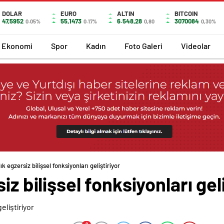
DOLAR
EURO
ALTIN
BITCOIN
47,5952
55,1473
6.548,28
3070084
0.05%
0.17%
0,80
0,30%
Ekonomi
Spor
Kadın
Foto Galeri
Videolar
ık egzersiz bilişsel fonksiyonları geliştiriyor
iz bilişsel fonksiyonları geli