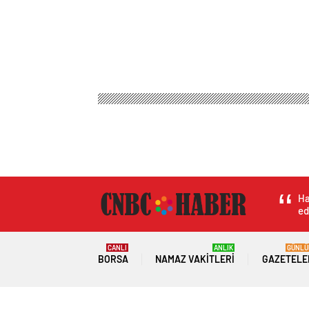
Ha
ed
CANLI
ANLIK
GÜNLÜ
BORSA
NAMAZ VAKITLERI
GAZETELE