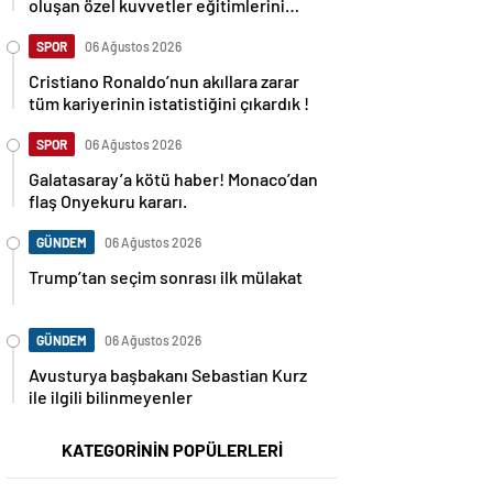
oluşan özel kuvvetler eğitimlerini
başlattı.
SPOR
06 Ağustos 2026
Cristiano Ronaldo’nun akıllara zarar
tüm kariyerinin istatistiğini çıkardık !
SPOR
06 Ağustos 2026
Galatasaray’a kötü haber! Monaco’dan
flaş Onyekuru kararı.
GÜNDEM
06 Ağustos 2026
Trump’tan seçim sonrası ilk mülakat
GÜNDEM
06 Ağustos 2026
Avusturya başbakanı Sebastian Kurz
ile ilgili bilinmeyenler
KATEGORİNİN POPÜLERLERİ