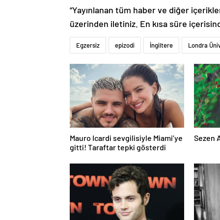
“Yayınlanan tüm haber ve diğer içerikler i
üzerinden iletiniz. En kısa süre içerisin
Egzersiz
epizodi
İngiltere
Londra Üniv
Mauro Icardi sevgilisiyle Miami’ye
Sezen A
gitti! Taraftar tepki gösterdi