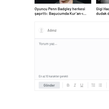
Oyuncu Penn Badgley herkesi
Gigi Ha
şaşırttı: Başucumda Kur’an-ı
dudak d
Kerim var
Aşıklar
En az 10 karakter gerekli
Gönder