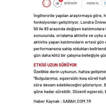
0
BEĞENDİM
ABONE OL
İngiltere’de yapılan araştırmaya göre, h
fonksiyonları geliştiriyor. Londra Üniver
50 ile 83 arasında değişen katılımcılara
sonucunda, ortalama aktivite ve uyku se
aktivite yapan katılımcıların ertesi gün 
performansına sahip oldukları belirlendi
gün daha kötü bir çalışma belleğiyle gü
ETKİSİ UZUN SÜRÜYOR
Özellikle derin uykunun, hafıza gelişi
“Bulgularımız, egzersizin kısa süreli 
süre devam edebileceğini gösteriyor. Bu
güne kadar sürebilir. Düzenli egzersiz, 
Haber Kaynak : SABAH.COM.TR