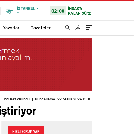
İMSAK'A
İSTANBUL
02:00
KALAN SÜRE
°
Yazarlar
Gazeteler
129 kez okundu
|
Güncelleme: 22 Aralık 2024 15:01
ştiriyor
HIZLI YORUM YAP