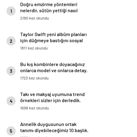
Doğru emzirme yöntemleri
nelerdir, sütün yettiği nasıl
1
anlaşılır?
2180 kez okundu
Taylor Swift yeni albüm planları
için düğmeye bastığını sosyal
2
medyadan duyurdu!
1811 kez okundu
Bu kış kombinlere doyacağınız
onlarca model ve onlarca detay.
3
1723 kez okundu
Takı ve makyaj uyumuna trend
örnekleri sizler için derledik.
4
1698 kez okundu
Annelik duygusunun ortak
tanımı diyebileceğimiz 10 başlık.
5