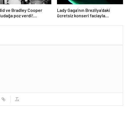
did ve Bradley Cooper
Lady Gaga’nın Brezilya’daki
udağa poz verdi!
ücretsiz konseri faciayla
ın karesi gündem oldu
bitecekti