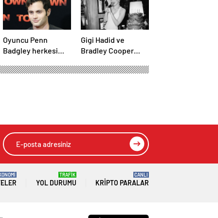
Oyuncu Penn
Gigi Hadid ve
Badgley herkesi
Bradley Cooper
şaşırttı:
dudak dudağa poz
Başucumda Kur’an-
verdi! Aşıkların
ı Kerim var
karesi gündem oldu
KONOMİ
TRAFİK
CANLI
TELER
YOL DURUMU
KRIPTO PARALAR