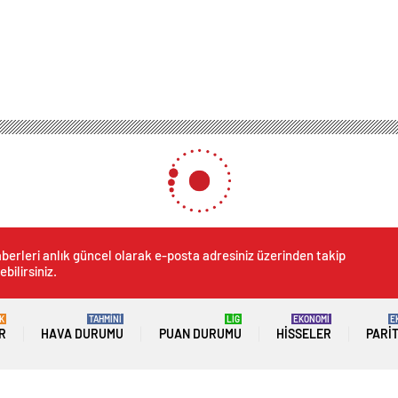
berleri anlık güncel olarak e-posta adresiniz üzerinden takip
ebilirsiniz.
K
TAHMİNİ
LİG
EKONOMİ
E
R
HAVA DURUMU
PUAN DURUMU
HISSELER
PARI