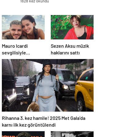
1628 kez okundu
Mauro Icardi
Sezen Aksu müzik
sevgilisiyle
haklarını sattı
Miami’ye gitti!
Taraftar tepki
gösterdi
Rihanna 3. kez hamile! 2025 Met Gala’da
karnı ilk kez görüntülendi