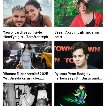
Mauro Icardi sevgilisiyle
Sezen Aksu müzik haklarını
Miami’ye gitti! Taraftar tepki
sattı
gösterdi
Rihanna 3. kez hamile! 2025
Oyuncu Penn Badgley
Met Gala’da karnı ilk kez
herkesi şaşırttı: Başucumda
görüntülendi
Kur’an-ı Kerim var