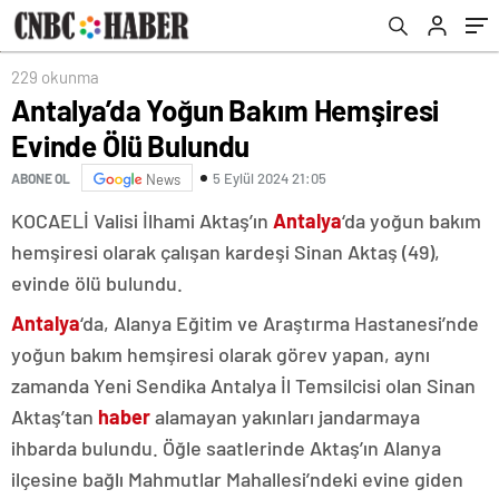
229 okunma
Antalya’da Yoğun Bakım Hemşiresi
Evinde Ölü Bulundu
5 Eylül 2024 21:05
ABONE OL
News
KOCAELİ Valisi İlhami Aktaş’ın
Antalya
‘da yoğun bakım
hemşiresi olarak çalışan kardeşi Sinan Aktaş (49),
evinde ölü bulundu.
Antalya
‘da, Alanya Eğitim ve Araştırma Hastanesi’nde
yoğun bakım hemşiresi olarak görev yapan, aynı
zamanda Yeni Sendika Antalya İl Temsilcisi olan Sinan
Aktaş’tan
haber
alamayan yakınları jandarmaya
ihbarda bulundu. Öğle saatlerinde Aktaş’ın Alanya
ilçesine bağlı Mahmutlar Mahallesi’ndeki evine giden