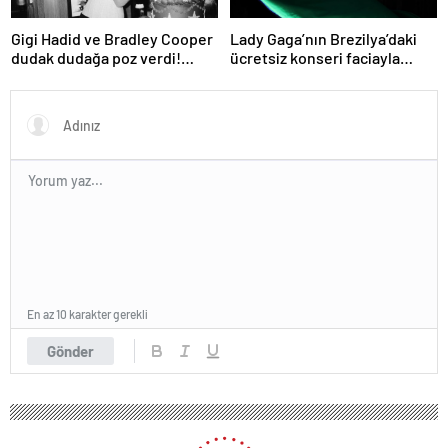
Gigi Hadid ve Bradley Cooper
Lady Gaga’nın Brezilya’daki
dudak dudağa poz verdi!
ücretsiz konseri faciayla
Aşıkların karesi gündem oldu
bitecekti
En az 10 karakter gerekli
Gönder