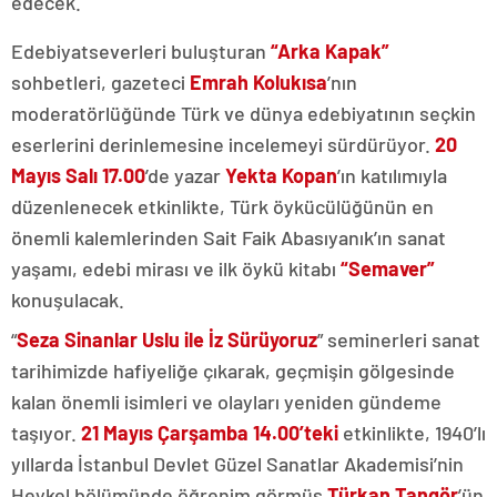
edecek.
Edebiyatseverleri buluşturan
“Arka Kapak”
sohbetleri, gazeteci
Emrah Kolukısa
’nın
moderatörlüğünde Türk ve dünya edebiyatının seçkin
eserlerini derinlemesine incelemeyi sürdürüyor.
20
Mayıs Salı 17.00
’de yazar
Yekta Kopan
’ın katılımıyla
düzenlenecek etkinlikte, Türk öykücülüğünün en
önemli kalemlerinden Sait Faik Abasıyanık’ın sanat
yaşamı, edebi mirası ve ilk öykü kitabı
“Semaver”
konuşulacak.
“
Seza Sinanlar Uslu ile İz Sürüyoruz
” seminerleri sanat
tarihimizde hafiyeliğe çıkarak, geçmişin gölgesinde
kalan önemli isimleri ve olayları yeniden gündeme
taşıyor.
21 Mayıs Çarşamba 14.00’teki
etkinlikte, 1940’lı
yıllarda İstanbul Devlet Güzel Sanatlar Akademisi’nin
Heykel bölümünde öğrenim görmüş
Türkan Tangör
’ün