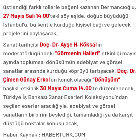
üstlendiği farklı rollerle beğeni kazanan Dermancıoğlu,
27 Mayıs Salı 14.00
’teki söyleşide, doğup büyüdüğü
İstanbul’u, bu kentle kurduğu kişisel bağı ve gelecek
projelerini paylaşacak.
Sanat tarihçisi
Doç. Dr. Ayşe H. Köksal
’ın
moderatörlüğündeki
“Görmenin Halleri”
etkinliği mayıs
ayında toplumsal dönüşümün edebiyat ve görsel
sanatlar arasında kurduğu köprüyü tartışacak.
Doç. Dr.
Çimen Günay Erkol
’un konuk olacağı
“Dönüşüm”
başlıklı etkinlik
30 Mayıs Cuma 14.00
’te düzenlenecek.
Türkiye İş Bankası Sanat Eserleri Koleksiyonu’ndan
seçilen eserler aracılığıyla, edebiyat ve görsel
sanatların birbirini beslediği, tamamladığı ya da karşıt
düştüğü noktalar konuşulacak.
Haber Kaynak : HABERTURK.COM