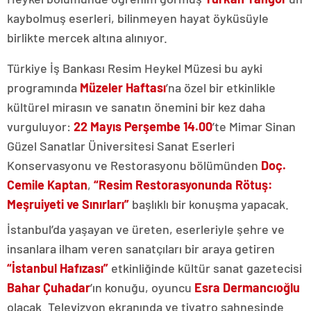
kaybolmuş eserleri, bilinmeyen hayat öyküsüyle
birlikte mercek altına alınıyor.
Türkiye İş Bankası Resim Heykel Müzesi bu ayki
programında
Müzeler Haftası
’na özel bir etkinlikle
kültürel mirasın ve sanatın önemini bir kez daha
vurguluyor:
22 Mayıs Perşembe 14.00
’te Mimar Sinan
Güzel Sanatlar Üniversitesi Sanat Eserleri
Konservasyonu ve Restorasyonu bölümünden
Doç.
Cemile Kaptan
,
“Resim Restorasyonunda Rötuş:
Meşruiyeti ve Sınırları”
başlıklı bir konuşma yapacak.
İstanbul’da yaşayan ve üreten, eserleriyle şehre ve
insanlara ilham veren sanatçıları bir araya getiren
“İstanbul Hafızası”
etkinliğinde kültür sanat gazetecisi
Bahar Çuhadar
’ın konuğu, oyuncu
Esra Dermancıoğlu
olacak. Televizyon ekranında ve tiyatro sahnesinde