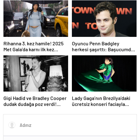
gösterdi
Rihanna 3. kez hamile! 2025
Oyuncu Penn Badgley
Met Gala’da karnı ilk kez
herkesi şaşırttı: Başucumda
görüntülendi
Kur’an-ı Kerim var
Gigi Hadid ve Bradley Cooper
Lady Gaga’nın Brezilya’daki
dudak dudağa poz verdi!
ücretsiz konseri faciayla
Aşıkların karesi gündem oldu
bitecekti