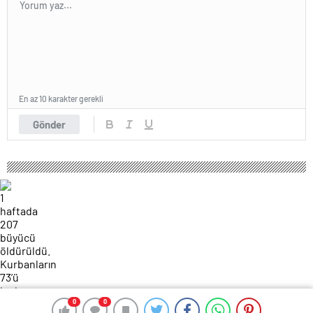
En az 10 karakter gerekli
Gönder
0
0
0
0
132 okunma