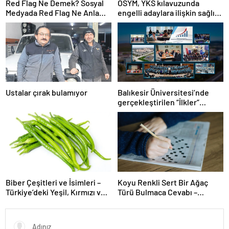
Red Flag Ne Demek? Sosyal
ÖSYM, YKS kılavuzunda
Medyada Red Flag Ne Anlama
engelli adaylara ilişkin sağlık
Gelir?
şartlarını güncelledi
Ustalar çırak bulamıyor
Balıkesir Üniversitesi’nde
gerçekleştirilen “İlkler”
üniversitenin geleceğini
şekillendiriyor
Biber Çeşitleri ve İsimleri –
Koyu Renkli Sert Bir Ağaç
Türkiye’deki Yeşil, Kırmızı ve
Türü Bulmaca Cevabı –
Acı Biber Türleri Nelerdir?
Bulmacada Koyu Renkli Sert
Bir Ağaç Türü