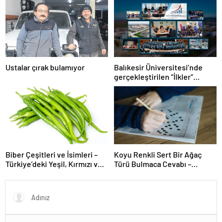
Ustalar çırak bulamıyor
Balıkesir Üniversitesi’nde
gerçekleştirilen “İlkler”
üniversitenin geleceğini
şekillendiriyor
Biber Çeşitleri ve İsimleri –
Koyu Renkli Sert Bir Ağaç
Türkiye’deki Yeşil, Kırmızı ve
Türü Bulmaca Cevabı –
Acı Biber Türleri Nelerdir?
Bulmacada Koyu Renkli Sert
Bir Ağaç Türü