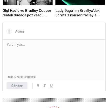
Gigi Hadid ve Bradley Cooper
Lady Gaga’nın Brezilya’daki
dudak dudağa poz verdi!
ücretsiz konseri faciayla
Aşıkların karesi gündem oldu
bitecekti
En az 10 karakter gerekli
Gönder