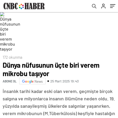
172 okunma
Dünya nüfusunun üçte biri verem
mikrobu taşıyor
25 Mart 2025 19:43
ABONE OL
News
İnsanlık tarihi kadar eski olan verem, geçmişte birçok
salgına ve milyonlarca insanın ölümüne neden oldu. 19.
yüzyılda sanayileşmiş ülkelerde salgınlar yaşanırken,
verem mikrobunun (M.Tüberkülosis) keşfiyle hastalığın