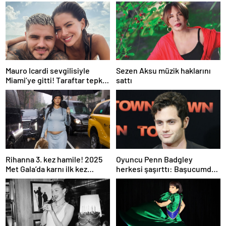
Mauro Icardi sevgilisiyle
Sezen Aksu müzik haklarını
Miami’ye gitti! Taraftar tepki
sattı
gösterdi
Rihanna 3. kez hamile! 2025
Oyuncu Penn Badgley
Met Gala’da karnı ilk kez
herkesi şaşırttı: Başucumda
görüntülendi
Kur’an-ı Kerim var