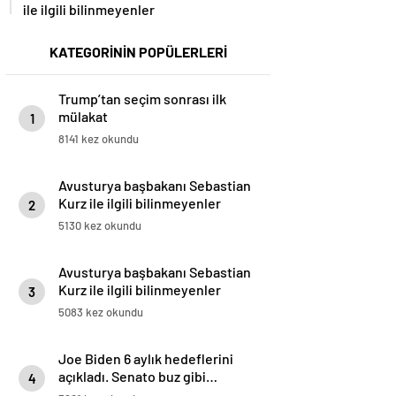
ile ilgili bilinmeyenler
KATEGORİNİN POPÜLERLERİ
Trump’tan seçim sonrası ilk
mülakat
1
8141 kez okundu
Avusturya başbakanı Sebastian
Kurz ile ilgili bilinmeyenler
2
5130 kez okundu
Avusturya başbakanı Sebastian
Kurz ile ilgili bilinmeyenler
3
5083 kez okundu
Joe Biden 6 aylık hedeflerini
açıkladı. Senato buz gibi…
4