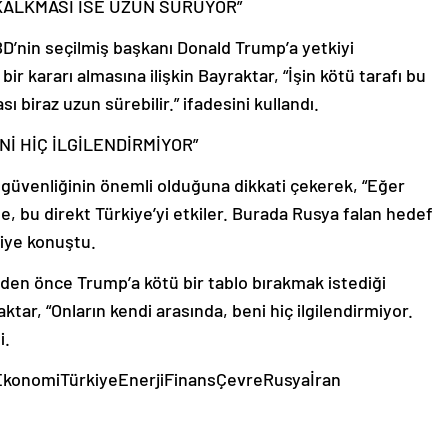
KALKMASI İSE UZUN SÜRÜYOR”
’nin seçilmiş başkanı Donald Trump’a yetkiyi
ir kararı almasına ilişkin Bayraktar, “İşin kötü tarafı bu
biraz uzun sürebilir.” ifadesini kullandı.
İ HİÇ İLGİLENDİRMİYOR”
z güvenliğinin önemli olduğuna dikkati çekerek, “Eğer
e, bu direkt Türkiye’yi etkiler. Burada Rusya falan hedef
diye konuştu.
en önce Trump’a kötü bir tablo bırakmak istediği
tar, “Onların kendi arasında, beni hiç ilgilendirmiyor.
i.
kaEkonomiTürkiyeEnerjiFinansÇevreRusyaİran