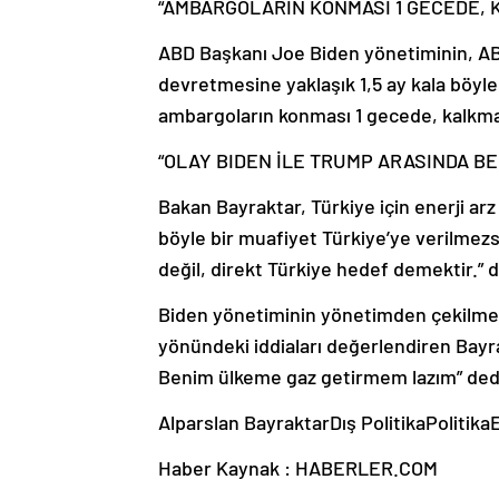
“AMBARGOLARIN KONMASI 1 GECEDE, 
ABD Başkanı Joe Biden yönetiminin, ABD
devretmesine yaklaşık 1,5 ay kala böyle b
ambargoların konması 1 gecede, kalkması 
“OLAY BIDEN İLE TRUMP ARASINDA BEN
Bakan Bayraktar, Türkiye için enerji ar
böyle bir muafiyet Türkiye’ye verilmezs
değil, direkt Türkiye hedef demektir.” 
Biden yönetiminin yönetimden çekilmed
yönündeki iddiaları değerlendiren Bayrak
Benim ülkeme gaz getirmem lazım” ded
Alparslan BayraktarDış PolitikaPoliti
Haber Kaynak : HABERLER.COM