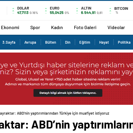
DOLAR
EURO
ALTIN
BITCOIN
47,7113
55,0425
6.544,91
%
0.16%
0%
0,81
Ekonomi
Spor
Kadın
Foto Galeri
Videolar
3.Sayfa
Avrupa
Bülten
Din
Eğitim
Hayat
Politika
ayraktar: ABD’nin yaptırımlarından Türkiye için muafiyet istiyoruz
aktar: ABD’nin yaptırımları