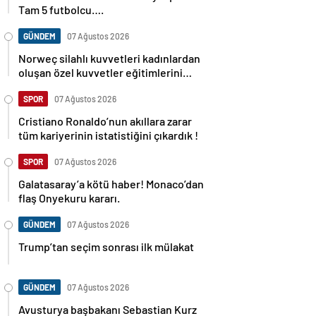
Tam 5 futbolcu….
GÜNDEM
07 Ağustos 2026
Norweç silahlı kuvvetleri kadınlardan
oluşan özel kuvvetler eğitimlerini
başlattı.
SPOR
07 Ağustos 2026
Cristiano Ronaldo’nun akıllara zarar
tüm kariyerinin istatistiğini çıkardık !
SPOR
07 Ağustos 2026
Galatasaray’a kötü haber! Monaco’dan
flaş Onyekuru kararı.
GÜNDEM
07 Ağustos 2026
Trump’tan seçim sonrası ilk mülakat
GÜNDEM
07 Ağustos 2026
Avusturya başbakanı Sebastian Kurz