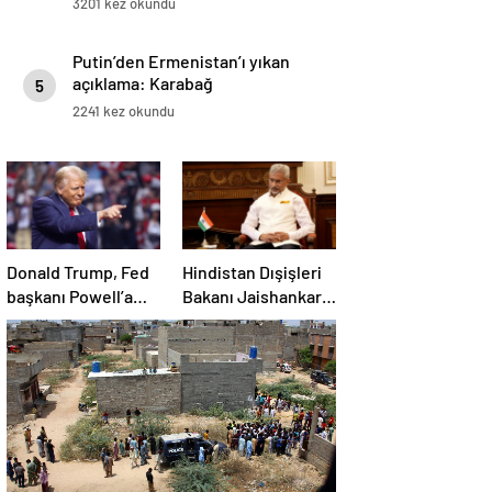
3201 kez okundu
Putin’den Ermenistan’ı yıkan
açıklama: Karabağ
5
Azerbaycan’ın ayrılmaz bir
2241 kez okundu
parçasıdır!
Donald Trump, Fed
Hindistan Dışişleri
başkanı Powell’a
Bakanı Jaishankar:
hakaret etti: Aptal
Gerilimi artırmak
gibi bir niyetimiz
yok