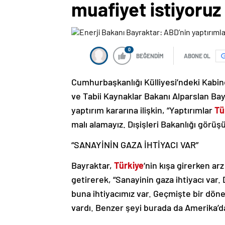
muafiyet istiyoruz
0
BEĞENDİM
ABONE OL
Cumhurbaşkanlığı Külliyesi’ndeki Kabin
ve Tabii Kaynaklar Bakanı Alparslan Bay
yaptırım kararına ilişkin, “Yaptırımlar
Tü
malı alamayız. Dışişleri Bakanlığı görüş
“SANAYİNİN GAZA İHTİYACI VAR”
Bayraktar,
Türkiye
‘nin kışa girerken ar
getirerek, “Sanayinin gaza ihtiyacı var.
buna ihtiyacımız var. Geçmişte bir döne
vardı. Benzer şeyi burada da Amerika’da