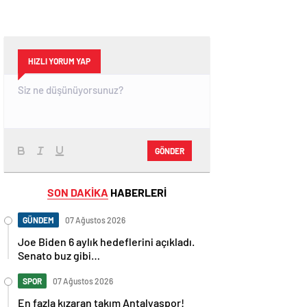
HIZLI YORUM YAP
GÖNDER
SON DAKİKA
HABERLERİ
GÜNDEM
07 Ağustos 2026
Joe Biden 6 aylık hedeflerini açıkladı.
Senato buz gibi…
SPOR
07 Ağustos 2026
En fazla kızaran takım Antalyaspor!