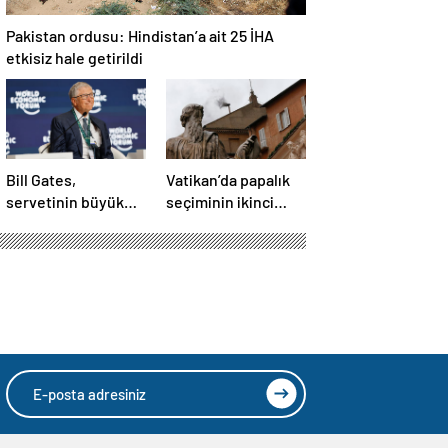
Pakistan ordusu: Hindistan’a ait 25 İHA
etkisiz hale getirildi
Bill Gates,
Vatikan’da papalık
servetinin büyük
seçiminin ikinci
kısmını vakfa
gününde de sonuç
bağışlayacak
alınamadı