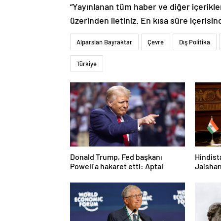
“Yayınlanan tüm haber ve diğer içerikler i
üzerinden iletiniz. En kısa süre içerisin
Alparslan Bayraktar
Çevre
Dış Politika
Türkiye
Donald Trump, Fed başkanı
Hindist
Powell’a hakaret etti: Aptal
Jaishan
bir niy