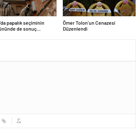
’da papalık seçiminin
Ömer Tolon’un Cenazesi
gününde de sonuç
Düzenlendi
dı