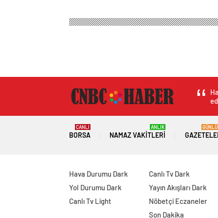
Ha
ed
CANLI
ANLIK
GÜNLÜ
BORSA
NAMAZ VAKITLERI
GAZETELE
Hava Durumu Dark
Canlı Tv Dark
Yol Durumu Dark
Yayın Akışları Dark
Canlı Tv Light
Nöbetçi Eczaneler
Son Dakika