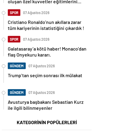
oluşan özel kuvvetler eğitimlerini
başlattı.
SPOR
07 Ağustos 2026
Cristiano Ronaldo’nun akıllara zarar
tüm kariyerinin istatistiğini çıkardık !
SPOR
07 Ağustos 2026
Galatasaray’a kötü haber! Monaco’dan
flaş Onyekuru kararı.
GÜNDEM
07 Ağustos 2026
Trump’tan seçim sonrası ilk mülakat
GÜNDEM
07 Ağustos 2026
Avusturya başbakanı Sebastian Kurz
ile ilgili bilinmeyenler
KATEGORİNİN POPÜLERLERİ