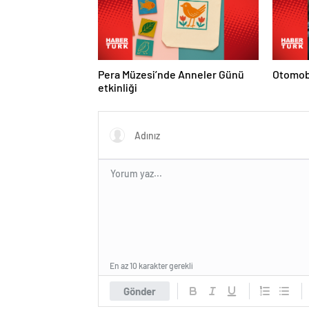
Pera Müzesi’nde Anneler Günü
Otomobi
etkinliği
En az 10 karakter gerekli
Gönder