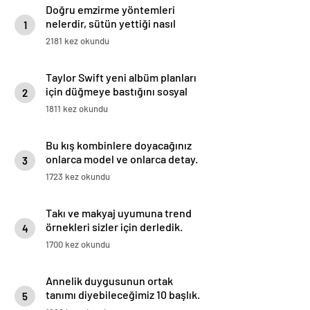
Doğru emzirme yöntemleri
nelerdir, sütün yettiği nasıl
1
anlaşılır?
2181 kez okundu
Taylor Swift yeni albüm planları
için düğmeye bastığını sosyal
2
medyadan duyurdu!
1811 kez okundu
Bu kış kombinlere doyacağınız
onlarca model ve onlarca detay.
3
1723 kez okundu
Takı ve makyaj uyumuna trend
örnekleri sizler için derledik.
4
1700 kez okundu
Annelik duygusunun ortak
tanımı diyebileceğimiz 10 başlık.
5