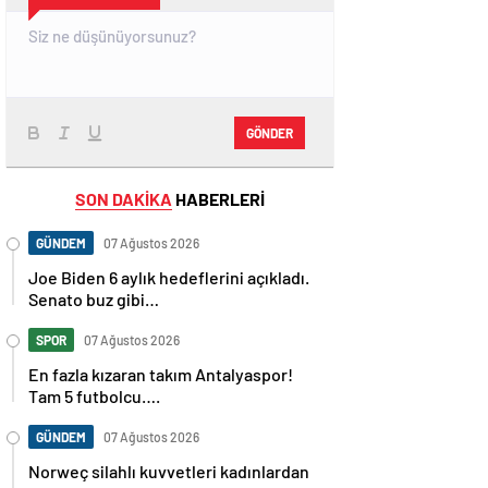
GÖNDER
SON DAKİKA
HABERLERİ
GÜNDEM
07 Ağustos 2026
Joe Biden 6 aylık hedeflerini açıkladı.
Senato buz gibi…
SPOR
07 Ağustos 2026
En fazla kızaran takım Antalyaspor!
Tam 5 futbolcu….
GÜNDEM
07 Ağustos 2026
Norweç silahlı kuvvetleri kadınlardan