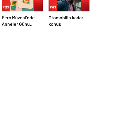
Pera Müzesi’nde
Otomobilin kadar
Anneler Günü
konuş
etkinliği