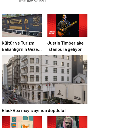
1629 kez okundu
Kültür ve Turizm
Justin Timberlake
Bakanlığı’nın Gezen
İstanbul’a geliyor
Sinema TIR’ı 7 yılda
358 ilçeye ulaştı
BlackBox mayıs ayında dopdolu!