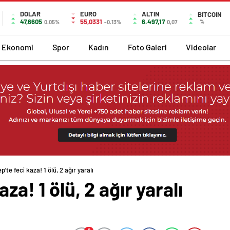
DOLAR
EURO
ALTIN
BITCOIN
47,6605
55,0331
6.497,17
%
0.05%
-0.13%
0,07
Ekonomi
Spor
Kadın
Foto Galeri
Videolar
’te feci kaza! 1 ölü, 2 ağır yaralı
za! 1 ölü, 2 ağır yaralı