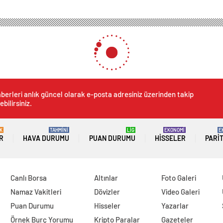
berleri anlık güncel olarak e-posta adresiniz üzerinden takip
ebilirsiniz.
K
TAHMİNİ
LİG
EKONOMİ
E
R
HAVA DURUMU
PUAN DURUMU
HISSELER
PARI
Canlı Borsa
Altınlar
Foto Galeri
Namaz Vakitleri
Dövizler
Video Galeri
Puan Durumu
Hisseler
Yazarlar
Örnek Burç Yorumu
Kripto Paralar
Gazeteler