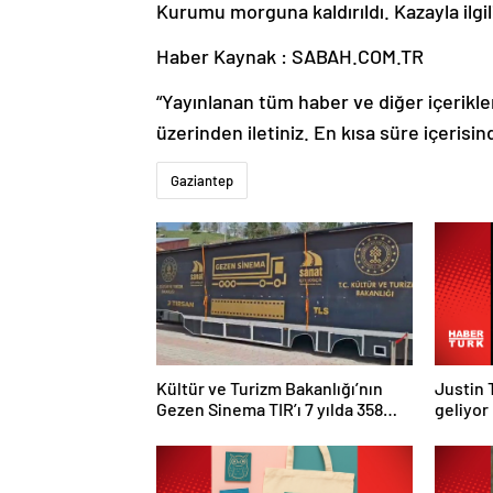
Kurumu morguna kaldırıldı. Kazayla ilgi
Haber Kaynak : SABAH.COM.TR
“Yayınlanan tüm haber ve diğer içerikler i
üzerinden iletiniz. En kısa süre içerisin
Gaziantep
Kültür ve Turizm Bakanlığı’nın
Justin 
Gezen Sinema TIR’ı 7 yılda 358
geliyor
ilçeye ulaştı