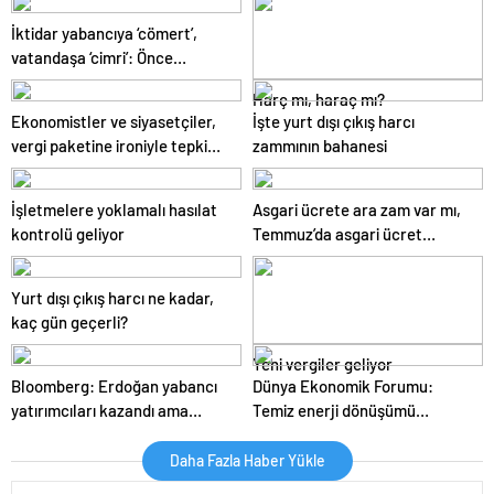
İktidar yabancıya ‘cömert’,
vatandaşa ‘cimri’: Önce
buradaki açları doyurun
Harç mı, haraç mı?
Ekonomistler ve siyasetçiler,
İşte yurt dışı çıkış harcı
vergi paketine ironiyle tepki
zammının bahanesi
gösterdi
İşletmelere yoklamalı hasılat
Asgari ücrete ara zam var mı,
kontrolü geliyor
Temmuz’da asgari ücret
zammı yapılacak mı?
Yurt dışı çıkış harcı ne kadar,
kaç gün geçerli?
Yeni vergiler geliyor
Bloomberg: Erdoğan yabancı
Dünya Ekonomik Forumu:
yatırımcıları kazandı ama
Temiz enerji dönüşümü
bedelini Türkler ödedi
yavaşlıyor
Daha Fazla Haber Yükle