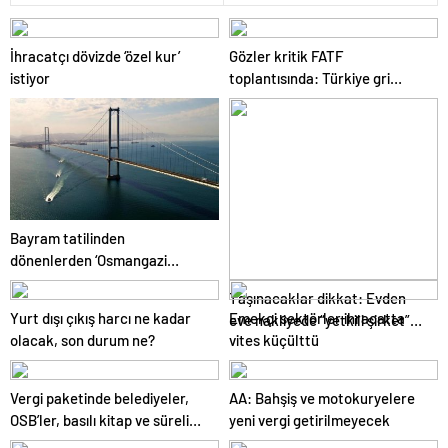
İhracatçı dövizde ‘özel kur’
Gözler kritik FATF
istiyor
toplantısında: Türkiye gri
listeden çıkacak mı?
Bayram tatilinden
dönenlerden ‘Osmangazi
Köprüsü’ isyanı
Taşınacaklar dikkat: Evden
Yurt dışı çıkış harcı ne kadar
Emekçi sektörler ihracatta
eve nakliyede “yetkili şirket”
olacak, son durum ne?
vites küçülttü
uyarısı
Vergi paketinde belediyeler,
AA: Bahşiş ve motokuryelere
OSB’ler, basılı kitap ve süreli
yeni vergi getirilmeyecek
yayınlar da unutulmadı