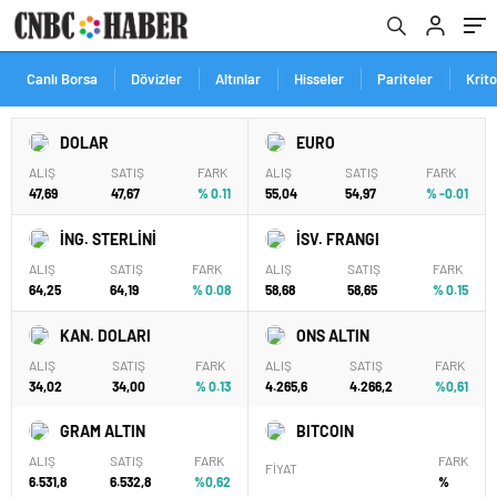
Canlı Borsa
Dövizler
Altınlar
Hisseler
Pariteler
Krit
DOLAR
EURO
ALIŞ
SATIŞ
FARK
ALIŞ
SATIŞ
FARK
47,69
47,67
% 0.11
55,04
54,97
% -0.01
İNG. STERLİNİ
İSV. FRANGI
ALIŞ
SATIŞ
FARK
ALIŞ
SATIŞ
FARK
64,25
64,19
% 0.08
58,68
58,65
% 0.15
KAN. DOLARI
ONS ALTIN
ALIŞ
SATIŞ
FARK
ALIŞ
SATIŞ
FARK
34,02
34,00
% 0.13
4.265,6
4.266,2
%0,61
GRAM ALTIN
BITCOIN
ALIŞ
SATIŞ
FARK
FARK
FİYAT
6.531,8
6.532,8
%0,62
%