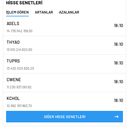
HİSSE SENETLERİ
İŞLEM GÖREN
ARTANLAR
AZALANLAR
ASELS
18:10
14.735.542.159,50
THYAO
18:10
13.510.241.620,50
TUPRS
18:10
13.432.020.630,25
CWENE
18:10
11.230.937.061,62
KCHOL
18:10
10.992.197.863,70
DİĞER HİSSE SENETLERİ