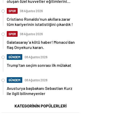
oluşan özel kuvvetler eğitimlerini
başlattı.
SPOR
08 Ağustos 2026
Cristiano Ronaldo’nun akıllara zarar
tüm kariyerinin istatistiğini çıkardık !
SPOR
08 Ağustos 2026
Galatasaray’a kötü haber! Monaco’dan
flaş Onyekuru kararı.
GÜNDEM
08 Ağustos 2026
Trump’tan seçim sonrası ilk mülakat
GÜNDEM
08 Ağustos 2026
Avusturya başbakanı Sebastian Kurz
ile ilgili bilinmeyenler
KATEGORİNİN POPÜLERLERİ