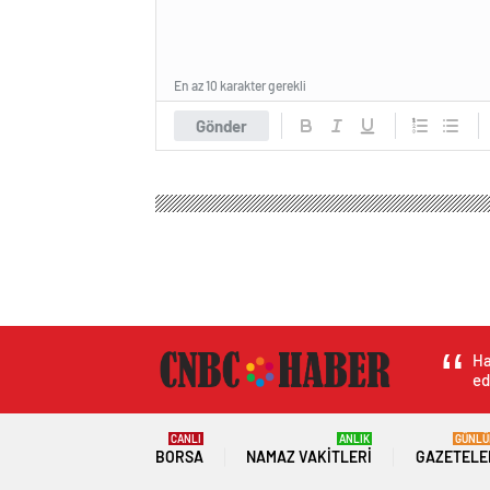
En az 10 karakter gerekli
Gönder
Cnbc Haber
Magazin
Kadın Sağlığı
Aydın’da 
Aydın’da Uyuştur