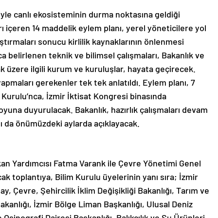
eniyle canlı ekosisteminin durma noktasına geldiği
rı içeren 14 maddelik eylem planı, yerel yöneticilere yol
ştırmaları sonucu kirlilik kaynaklarının önlenmesi
ca belirlenen teknik ve bilimsel çalışmaları, Bakanlık ve
 üzere ilgili kurum ve kuruluşlar, hayata geçirecek.
yapmaları gerekenler tek tek anlatıldı. Eylem planı, 7
 Kurulu’nca, İzmir İktisat Kongresi binasında
yuna duyurulacak. Bakanlık, hazırlık çalışmaları devam
nı da önümüzdeki aylarda açıklayacak.
Bakan Yardımcısı Fatma Varank ile Çevre Yönetimi Genel
ak toplantıya, Bilim Kurulu üyelerinin yanı sıra; İzmir
, Çevre, Şehircilik İklim Değişikliği Bakanlığı, Tarım ve
akanlığı, İzmir Bölge Liman Başkanlığı, Ulusal Deniz
 Oşinografi Dairesi Başkanlığı, Balıkçılık ve Su Ürünleri