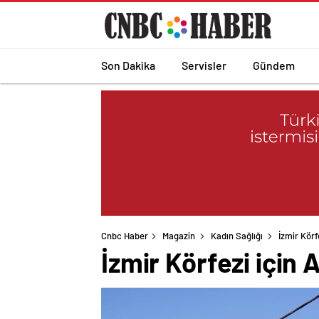
Son Dakika
Servisler
Gündem
Cnbc Haber
Magazin
Kadın Sağlığı
İzmir Körf
İzmir Körfezi için 