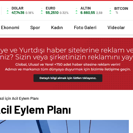
DOLAR
EURO
ALTIN
BITCOIN
47,7436
55,2510
6.660,55
%
0.18%
0.32%
2,59
Ekonomi
Spor
Kadın
Foto Galeri
Videolar
ezi için Acil Eylem Planı
Acil Eylem Planı