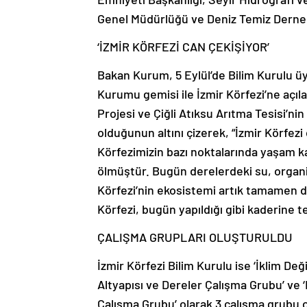
Genel Müdürlüğü ve Deniz Temiz Derneği 
‘İZMİR KÖRFEZİ CAN ÇEKİŞİYOR’
Bakan Kurum, 5 Eylül’de Bilim Kurulu üy
Kurumu gemisi ile İzmir Körfezi’ne açı
Projesi ve Çiğli Atıksu Arıtma Tesisi’nin
olduğunun altını çizerek, “İzmir Körfez
Körfezimizin bazı noktalarında yaşam kal
ölmüştür. Bugün derelerdeki su, organik
Körfezi’nin ekosistemi artık tamamen d
Körfezi, bugün yapıldığı gibi kaderine
ÇALIŞMA GRUPLARI OLUŞTURULDU
İzmir Körfezi Bilim Kurulu ise ‘İklim De
Altyapısı ve Dereler Çalışma Grubu’ ve 
Çalışma Grubu’ olarak 3 çalışma grubu o