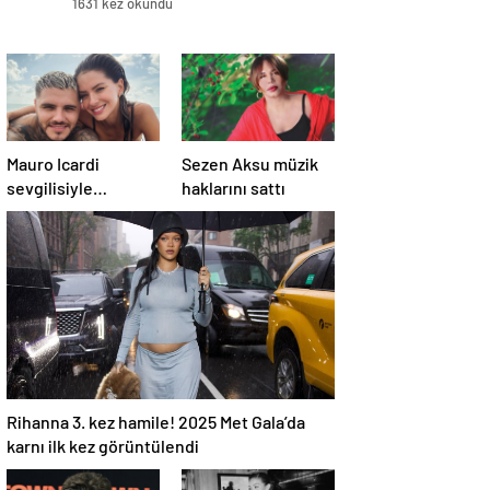
1631 kez okundu
Mauro Icardi
Sezen Aksu müzik
sevgilisiyle
haklarını sattı
Miami’ye gitti!
Taraftar tepki
gösterdi
Rihanna 3. kez hamile! 2025 Met Gala’da
karnı ilk kez görüntülendi