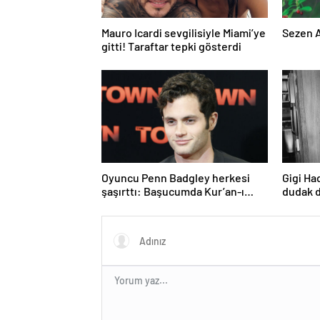
Mauro Icardi sevgilisiyle Miami’ye
Sezen A
gitti! Taraftar tepki gösterdi
Oyuncu Penn Badgley herkesi
Gigi Ha
şaşırttı: Başucumda Kur’an-ı
dudak d
Kerim var
Aşıklar