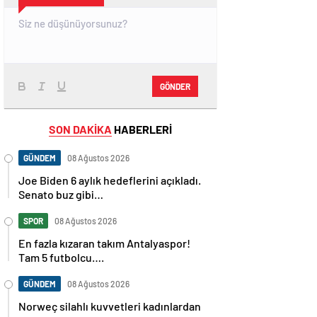
GÖNDER
SON DAKİKA
HABERLERİ
GÜNDEM
08 Ağustos 2026
Joe Biden 6 aylık hedeflerini açıkladı.
Senato buz gibi…
SPOR
08 Ağustos 2026
En fazla kızaran takım Antalyaspor!
Tam 5 futbolcu….
GÜNDEM
08 Ağustos 2026
Norweç silahlı kuvvetleri kadınlardan