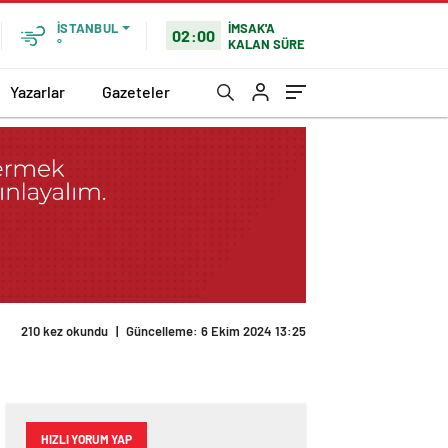
İMSAK'A
İSTANBUL
02:00
KALAN SÜRE
°
Yazarlar
Gazeteler
HIZLI YORUM YAP