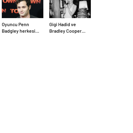
Oyuncu Penn
Gigi Hadid ve
Badgley herkesi
Bradley Cooper
şaşırttı:
dudak dudağa poz
Başucumda Kur’an-
verdi! Aşıkların
ı Kerim var
karesi gündem oldu