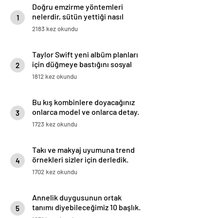
Doğru emzirme yöntemleri
nelerdir, sütün yettiği nasıl
1
anlaşılır?
2183 kez okundu
Taylor Swift yeni albüm planları
için düğmeye bastığını sosyal
2
medyadan duyurdu!
1812 kez okundu
Bu kış kombinlere doyacağınız
onlarca model ve onlarca detay.
3
1723 kez okundu
Takı ve makyaj uyumuna trend
örnekleri sizler için derledik.
4
1702 kez okundu
Annelik duygusunun ortak
tanımı diyebileceğimiz 10 başlık.
5