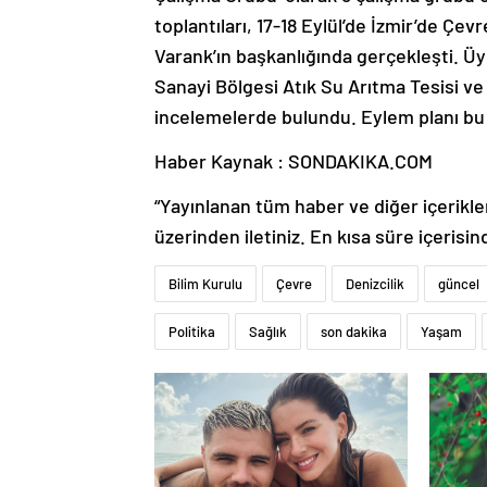
toplantıları, 17-18 Eylül’de İzmir’de Çev
Varank’ın başkanlığında gerçekleşti. Üye
Sanayi Bölgesi Atık Su Arıtma Tesisi ve
incelemelerde bulundu. Eylem planı bu 
Haber Kaynak : SONDAKIKA.COM
“Yayınlanan tüm haber ve diğer içerikler i
üzerinden iletiniz. En kısa süre içerisin
Bilim Kurulu
Çevre
Denizcilik
güncel
Politika
Sağlık
son dakika
Yaşam