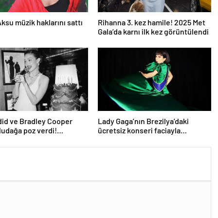
ksu müzik haklarını sattı
Rihanna 3. kez hamile! 2025 Met
Gala’da karnı ilk kez görüntülendi
did ve Bradley Cooper
Lady Gaga’nın Brezilya’daki
udağa poz verdi!
ücretsiz konseri faciayla
ın karesi gündem oldu
bitecekti