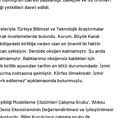
yetkilileri davet edildi.
eleriyle Türkiye Bilimsel ve Teknolojik Araştırmalar
larak incelemelerde bulundu. Kurum, Büyük Kanal
 bölgedeki kirliliğe neden olan en önemli iki faktör
i can çekişiyor. Denizde oksijen kalmamıştır. Şu anda
mamıştır. Balıklarımız oksijensiz kaldıkları için
 kirlilik açısından tarihin en kötü durumundadır. İzmir
urma noktasına gelmiştir. Körfez ölmektedir. İzmir
 terk edilemez” açıklamasında bulunmuştu.
ğişikliği Modelleme Çözümleri Çalışma Grubu’, ‘Atıksu
‘Deniz Ekosisteminin Değerlendirilmesi ve İyileştirilmesi
luşturdu. Bilim Kurulu’nun çalışma grubu ilk