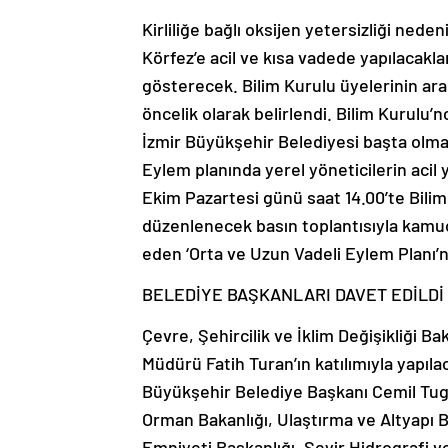
Kirliliğe bağlı oksijen yetersizliği ned
Körfez’e acil ve kısa vadede yapılacakla
gösterecek. Bilim Kurulu üyelerinin ara
öncelik olarak belirlendi. Bilim Kurulu’n
İzmir Büyükşehir Belediyesi başta olmak
Eylem planında yerel yöneticilerin acil 
Ekim Pazartesi günü saat 14.00’te Bilim
düzenlenecek basın toplantısıyla kamuo
eden ‘Orta ve Uzun Vadeli Eylem Planı’
BELEDİYE BAŞKANLARI DAVET EDİLDİ
Çevre, Şehircilik ve İklim Değişikliği 
Müdürü Fatih Turan’ın katılımıyla yapılac
Büyükşehir Belediye Başkanı Cemil Tugay
Orman Bakanlığı, Ulaştırma ve Altyapı B
Emniyeti Başkanlığı, Seyir Hidrografi ve