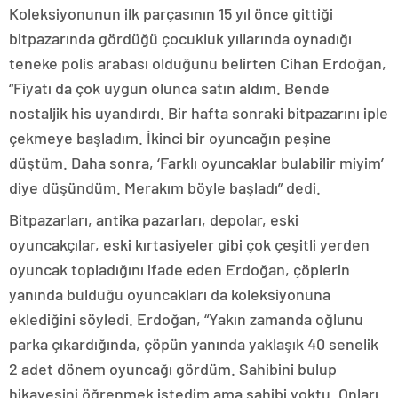
Koleksiyonunun ilk parçasının 15 yıl önce gittiği
bitpazarında gördüğü çocukluk yıllarında oynadığı
teneke polis arabası olduğunu belirten Cihan Erdoğan,
“Fiyatı da çok uygun olunca satın aldım. Bende
nostaljik his uyandırdı. Bir hafta sonraki bitpazarını iple
çekmeye başladım. İkinci bir oyuncağın peşine
düştüm. Daha sonra, ‘Farklı oyuncaklar bulabilir miyim’
diye düşündüm. Merakım böyle başladı” dedi.
Bitpazarları, antika pazarları, depolar, eski
oyuncakçılar, eski kırtasiyeler gibi çok çeşitli yerden
oyuncak topladığını ifade eden Erdoğan, çöplerin
yanında bulduğu oyuncakları da koleksiyonuna
eklediğini söyledi. Erdoğan, “Yakın zamanda oğlunu
parka çıkardığında, çöpün yanında yaklaşık 40 senelik
2 adet dönem oyuncağı gördüm. Sahibini bulup
hikayesini öğrenmek istedim ama sahibi yoktu. Onları