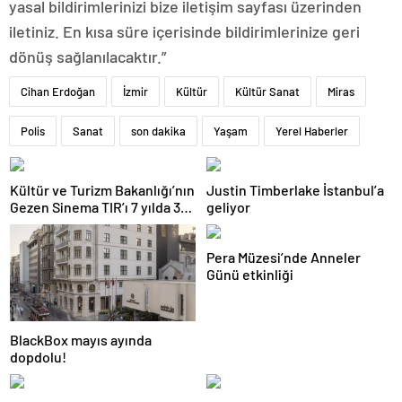
yasal bildirimlerinizi bize iletişim sayfası üzerinden
iletiniz. En kısa süre içerisinde bildirimlerinize geri
dönüş sağlanılacaktır.”
Cihan Erdoğan
İzmir
Kültür
Kültür Sanat
Miras
Polis
Sanat
son dakika
Yaşam
Yerel Haberler
Kültür ve Turizm Bakanlığı’nın
Justin Timberlake İstanbul’a
Gezen Sinema TIR’ı 7 yılda 358
geliyor
ilçeye ulaştı
Pera Müzesi’nde Anneler
Günü etkinliği
BlackBox mayıs ayında
dopdolu!