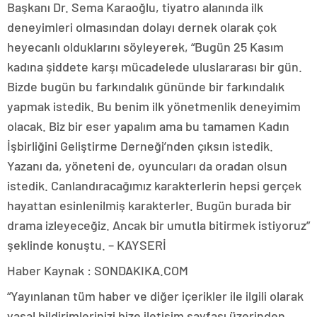
Başkanı Dr. Sema Karaoğlu, tiyatro alanında ilk
deneyimleri olmasından dolayı dernek olarak çok
heyecanlı olduklarını söyleyerek, “Bugün 25 Kasım
kadına şiddete karşı mücadelede uluslararası bir gün.
Bizde bugün bu farkındalık gününde bir farkındalık
yapmak istedik. Bu benim ilk yönetmenlik deneyimim
olacak. Biz bir eser yapalım ama bu tamamen Kadın
İşbirliğini Geliştirme Derneği’nden çıksın istedik.
Yazanı da, yöneteni de, oyuncuları da oradan olsun
istedik. Canlandıracağımız karakterlerin hepsi gerçek
hayattan esinlenilmiş karakterler. Bugün burada bir
drama izleyeceğiz. Ancak bir umutla bitirmek istiyoruz”
şeklinde konuştu. – KAYSERİ
Haber Kaynak : SONDAKIKA.COM
“Yayınlanan tüm haber ve diğer içerikler ile ilgili olarak
yasal bildirimlerinizi bize iletişim sayfası üzerinden