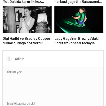
Met Gala’da karnı ilk kez
herkesi şaşırttı: Başucumda
görüntülendi
Kur’an-ı Kerim var
Gigi Hadid ve Bradley Cooper
Lady Gaga’nın Brezilya’daki
dudak dudağa poz verdi!
ücretsiz konseri faciayla
Aşıkların karesi gündem oldu
bitecekti
En az 10 karakter gerekli