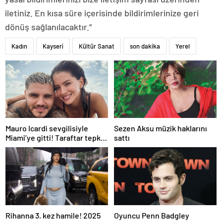
iletiniz. En kısa süre içerisinde bildirimlerinize geri
dönüş sağlanılacaktır.”
Kadın
Kayseri
Kültür Sanat
son dakika
Yerel
Mauro Icardi sevgilisiyle
Sezen Aksu müzik haklarını
Miami’ye gitti! Taraftar tepki
sattı
gösterdi
Rihanna 3. kez hamile! 2025
Oyuncu Penn Badgley