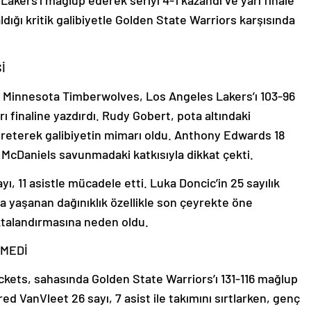
kers’ı mağlup ederek seriyi 4-1 kazandı ve yarı finale
dığı kritik galibiyetle Golden State Warriors karşısında
İ
Minnesota Timberwolves, Los Angeles Lakers’ı 103-96
ı finaline yazdırdı. Rudy Gobert, pota altındaki
 üreterek galibiyetin mimarı oldu. Anthony Edwards 18
 McDaniels savunmadaki katkısıyla dikkat çekti.
 11 asistle mücadele etti. Luka Doncic’in 25 sayılık
 yaşanan dağınıklık özellikle son çeyrekte öne
ktalandırmasına neden oldu.
TMEDİ
kets, sahasında Golden State Warriors’ı 131-116 mağlup
d VanVleet 26 sayı, 7 asist ile takımını sırtlarken, genç