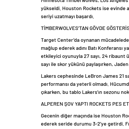
Minnesota Timberwolves, Los Angeles La
yükseldi. Houston Rockets ise evinde al
seriyi uzatmayı başardı.
TİMBERWOLVES’TAN GÖVDE GÖSTERİS
Target Center’da oynanan mücadelede 
mağlup ederek adını Batı Konferansı yar
etkileyici oyunuyla 27 sayı, 24 ribaunt
sayı ile skor yükünü paylaşırken, Jaden
Lakers cephesinde LeBron James 21 sayı,
performansı da yeterli olmadı. Hücumda
çıkarken, bu tablo Lakers’ın sezonu no
ALPEREN ŞOV YAPTI ROCKETS PES E
Gecenin diğer maçında ise Houston Roc
ederek seride durumu 3-2’ye getirdi. Fre