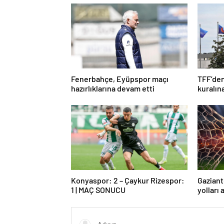
Fenerbahçe, Eyüpspor maçı
TFF’den
hazırlıklarına devam etti
kuralın
Konyaspor: 2 – Çaykur Rizespor:
Gaziant
1 | MAÇ SONUCU
yolları 