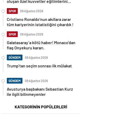
oluşan özel kuvvetler eğitimlerini
başlattı.
SPOR
09 Ağustos 2026
Cristiano Ronaldo’nun akıllara zarar
tüm kariyerinin istatistiğini çıkardık !
SPOR
09 Ağustos 2026
Galatasaray’a kötü haber! Monaco’dan
flaş Onyekuru kararı.
GÜNDEM
09 Ağustos 2026
Trump’tan seçim sonrası ilk mülakat
GÜNDEM
09 Ağustos 2026
Avusturya başbakanı Sebastian Kurz
ile ilgili bilinmeyenler
KATEGORİNİN POPÜLERLERİ