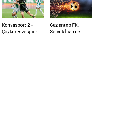
Konyaspor: 2 –
Gaziantep FK,
Çaykur Rizespor: 1 |
Selçuk İnan ile
MAÇ SONUCU
yolları ayırdı