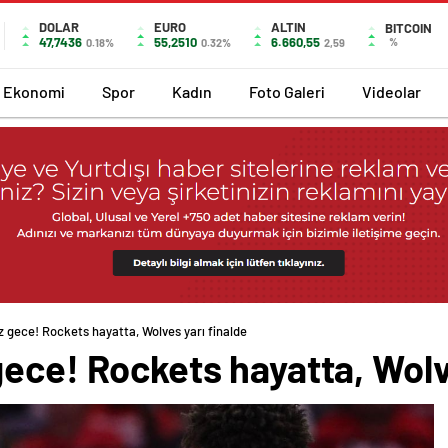
DOLAR
EURO
ALTIN
BITCOIN
47,7436
55,2510
6.660,55
%
0.18%
0.32%
2,59
Ekonomi
Spor
Kadın
Foto Galeri
Videolar
 gece! Rockets hayatta, Wolves yarı finalde
ece! Rockets hayatta, Wolv