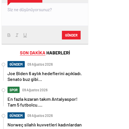
GÖNDER
SON DAKİKA
HABERLERİ
GÜNDEM
09 Ağustos 2026
Joe Biden 6 aylık hedeflerini açıkladı.
Senato buz gibi…
SPOR
09 Ağustos 2026
En fazla kızaran takım Antalyaspor!
Tam 5 futbolcu….
GÜNDEM
09 Ağustos 2026
Norweç silahlı kuvvetleri kadınlardan