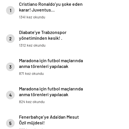
Cristiano Ronaldo’yu şoke eden
karar! Juventus…
1
1341 kez okundu
Diabate’ye Trabzonspor
yönetiminden kesik! .
2
1312 kez okundu
Maradona için futbol maçlarında
anma törenleri yapılacak
3
871 kez okundu
Maradona için futbol maçlarında
anma törenleri yapılacak
4
824 kez okundu
Fenerbahçe’ye Ada’dan Mesut
Özil müjdesi!
5