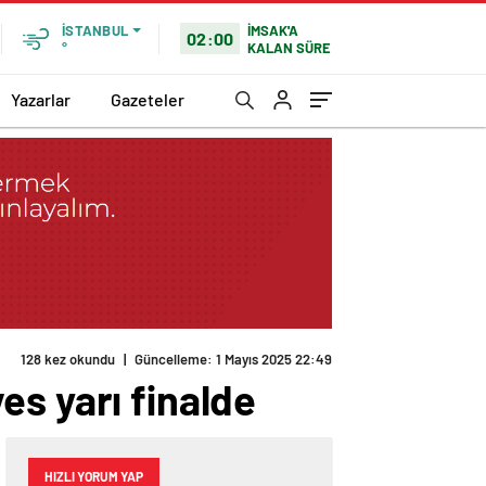
İMSAK'A
İSTANBUL
02:00
KALAN SÜRE
°
Yazarlar
Gazeteler
128 kez okundu
|
Güncelleme: 1 Mayıs 2025 22:49
es yarı finalde
HIZLI YORUM YAP