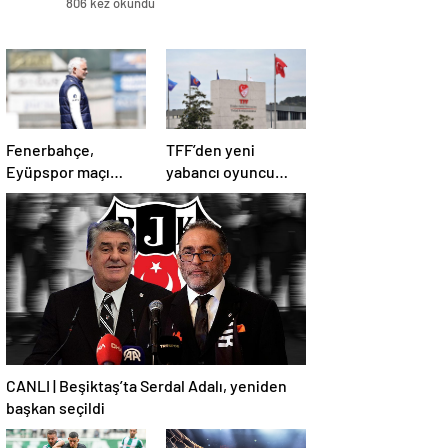
806 kez okundu
Fenerbahçe,
TFF’den yeni
Eyüpspor maçı
yabancı oyuncu
hazırlıklarına devam
kuralına revize!
etti
CANLI | Beşiktaş’ta Serdal Adalı, yeniden
başkan seçildi