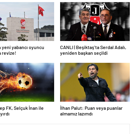
 yeni yabancı oyuncu
CANLI | Beşiktaş’ta Serdal Adalı,
a revize!
yeniden başkan seçildi
ep FK, Selçuk İnan ile
İlhan Palut: Puan veya puanlar
ayırdı
almamız lazımdı