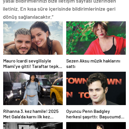
yasal bildirimlerinizi bize iletişim sayfası üzerinden
iletiniz. En kısa süre içerisinde bildirimlerinize geri
dönüş sağlanılacaktır.”
Mauro Icardi sevgilisiyle
Sezen Aksu müzik haklarını
Miami’ye gitti! Taraftar tepki
sattı
gösterdi
Rihanna 3. kez hamile! 2025
Oyuncu Penn Badgley
Met Gala’da karnı ilk kez
herkesi şaşırttı: Başucumda
görüntülendi
Kur’an-ı Kerim var