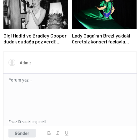
Gigi Hadid ve Bradley Cooper
Lady Gaga’nın Brezilya’daki
dudak dudağa poz verdi!
ücretsiz konseri faciayla
Aşıkların karesi gündem oldu
bitecekti
En az 10 karakter gerekli
Gönder