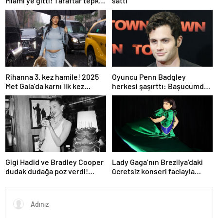
Miami’ye gitti! Taraftar tepki
sattı
gösterdi
Rihanna 3. kez hamile! 2025
Oyuncu Penn Badgley
Met Gala’da karnı ilk kez
herkesi şaşırttı: Başucumda
görüntülendi
Kur’an-ı Kerim var
Gigi Hadid ve Bradley Cooper
Lady Gaga’nın Brezilya’daki
dudak dudağa poz verdi!
ücretsiz konseri faciayla
Aşıkların karesi gündem oldu
bitecekti