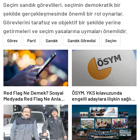
Seçim sandık görevlileri, seçimin demokratik bir
şekilde gerçekleşmesinde önemli bir rol oynarlar.
Görevlerini tarafsız ve objektif bir şekilde yerine
getirmeleri ve seçim yasalarına uymaları önemlidir.
Görev
Parti
Sandık
Sandık Görevlisi
Seçim
Red Flag Ne Demek? Sosyal
ÖSYM, YKS kılavuzunda
Medyada Red Flag Ne Anlama
engelli adaylara ilişkin sağlık
Gelir?
şartlarını güncelledi