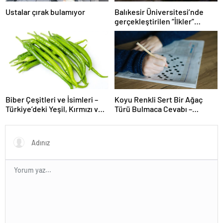
Ustalar çırak bulamıyor
Balıkesir Üniversitesi’nde
gerçekleştirilen “İlkler”
üniversitenin geleceğini
şekillendiriyor
Biber Çeşitleri ve İsimleri –
Koyu Renkli Sert Bir Ağaç
Türkiye’deki Yeşil, Kırmızı ve
Türü Bulmaca Cevabı –
Acı Biber Türleri Nelerdir?
Bulmacada Koyu Renkli Sert
Bir Ağaç Türü