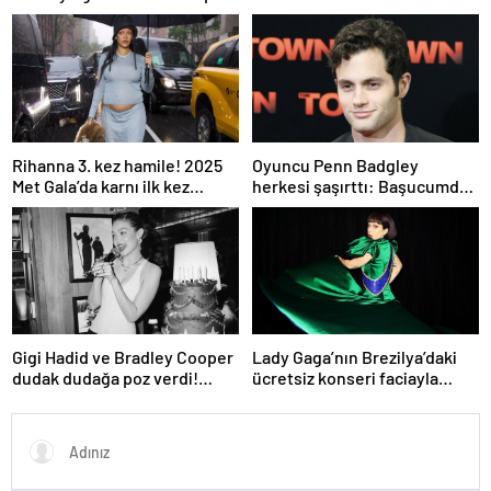
gösterdi
Rihanna 3. kez hamile! 2025
Oyuncu Penn Badgley
Met Gala’da karnı ilk kez
herkesi şaşırttı: Başucumda
görüntülendi
Kur’an-ı Kerim var
Gigi Hadid ve Bradley Cooper
Lady Gaga’nın Brezilya’daki
dudak dudağa poz verdi!
ücretsiz konseri faciayla
Aşıkların karesi gündem oldu
bitecekti