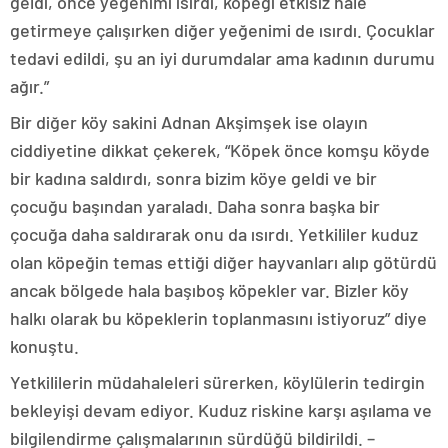
geldi, önce yeğenimi ısırdı, köpeği etkisiz hale
getirmeye çalışırken diğer yeğenimi de ısırdı. Çocuklar
tedavi edildi, şu an iyi durumdalar ama kadının durumu
ağır.”
Bir diğer köy sakini Adnan Akşimşek ise olayın
ciddiyetine dikkat çekerek, “Köpek önce komşu köyde
bir kadına saldırdı, sonra bizim köye geldi ve bir
çocuğu başından yaraladı. Daha sonra başka bir
çocuğa daha saldırarak onu da ısırdı. Yetkililer kuduz
olan köpeğin temas ettiği diğer hayvanları alıp götürdü
ancak bölgede hala başıboş köpekler var. Bizler köy
halkı olarak bu köpeklerin toplanmasını istiyoruz” diye
konuştu.
Yetkililerin müdahaleleri sürerken, köylülerin tedirgin
bekleyişi devam ediyor. Kuduz riskine karşı aşılama ve
bilgilendirme çalışmalarının sürdüğü bildirildi. –