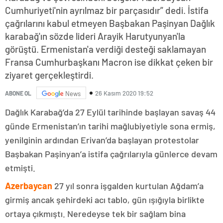
Cumhuriyeti'nin ayrılmaz bir parçasıdır” dedi. İstifa
çağrılarını kabul etmeyen Başbakan Paşinyan Dağlık
karabağ'ın sözde lideri Arayik Harutyunyan'la
görüştü. Ermenistan'a verdiği desteği saklamayan
Fransa Cumhurbaşkanı Macron ise dikkat çeken bir
ziyaret gerçekleştirdi.
26 Kasım 2020 19:52
ABONE OL
News
Dağlık Karabağ’da 27 Eylül tarihinde başlayan savaş 44
günde Ermenistan’ın tarihi mağlubiyetiyle sona ermiş,
yenilginin ardından Erivan’da başlayan protestolar
Başbakan Paşinyan’a istifa çağrılarıyla günlerce devam
etmişti.
Azerbaycan
27 yıl sonra işgalden kurtulan Ağdam’a
girmiş ancak şehirdeki acı tablo, gün ışığıyla birlikte
ortaya çıkmıştı. Neredeyse tek bir sağlam bina