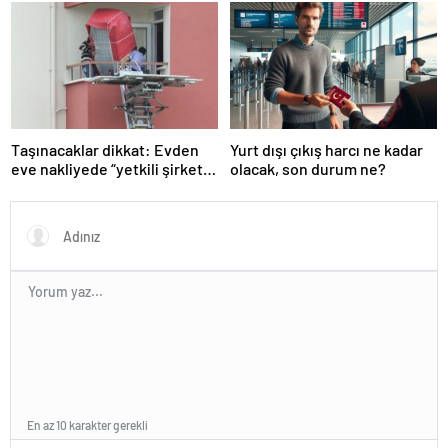
listeden çıkacak mı?
Köprüsü’ isyanı
Taşınacaklar dikkat: Evden
Yurt dışı çıkış harcı ne kadar
eve nakliyede “yetkili şirket”
olacak, son durum ne?
uyarısı
En az 10 karakter gerekli