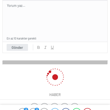
En az 10 karakter gerekli
Gönder
HABER
0
0