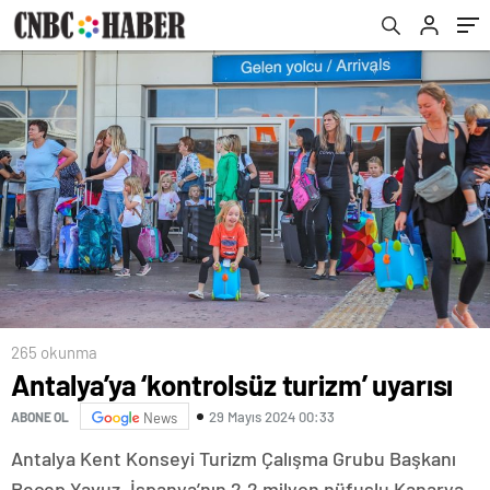
265 okunma
Antalya’ya ‘kontrolsüz turizm’ uyarısı
29 Mayıs 2024 00:33
ABONE OL
News
Antalya Kent Konseyi Turizm Çalışma Grubu Başkanı
Recep Yavuz, İspanya’nın 2,2 milyon nüfuslu Kanarya