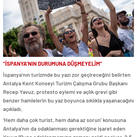
“İSPANYA’NIN DURUMUNA DÜŞMEYELİM”
İspanya’nın turizmde bu yazı zor geçireceğini belirten
Antalya Kent Konseyi Turizm Çalışma Grubu Başkanı
Recep Yavuz, protesto eylemi ve açlık grevi gibi
benzer hamlelerin bu yaz boyunca sıklıkla yaşanacağını
açıkladı.
‘Hem daha çok turist, hem daha az sorun’ konusuna
Antalya’nın da odaklanması gerektiğine işaret eden
Yavuz “Buna odaklanmamızın zamanı geldi geçiyor. 2,5