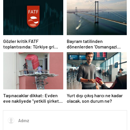
Gözler kritik FATF
Bayram tatilinden
toplantısında: Türkiye gri
dönenlerden ‘Osmangazi
listeden çıkacak mı?
Köprüsü’ isyanı
Taşınacaklar dikkat: Evden
Yurt dışı çıkış harcı ne kadar
eve nakliyede “yetkili şirket”
olacak, son durum ne?
uyarısı