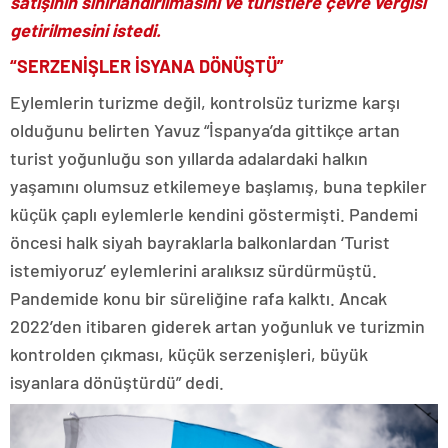
satışının sınırlandırılmasını ve turistlere çevre vergisi
getirilmesini istedi.
“SERZENİŞLER İSYANA DÖNÜŞTÜ”
Eylemlerin turizme değil, kontrolsüz turizme karşı
olduğunu belirten Yavuz “İspanya’da gittikçe artan
turist yoğunluğu son yıllarda adalardaki halkın
yaşamını olumsuz etkilemeye başlamış, buna tepkiler
küçük çaplı eylemlerle kendini göstermişti. Pandemi
öncesi halk siyah bayraklarla balkonlardan ‘Turist
istemiyoruz’ eylemlerini aralıksız sürdürmüştü.
Pandemide konu bir süreliğine rafa kalktı. Ancak
2022’den itibaren giderek artan yoğunluk ve turizmin
kontrolden çıkması, küçük serzenişleri, büyük
isyanlara dönüştürdü” dedi.