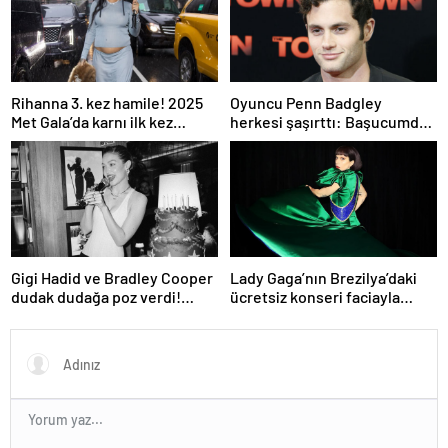
Rihanna 3. kez hamile! 2025
Oyuncu Penn Badgley
Met Gala’da karnı ilk kez
herkesi şaşırttı: Başucumda
görüntülendi
Kur’an-ı Kerim var
Gigi Hadid ve Bradley Cooper
Lady Gaga’nın Brezilya’daki
dudak dudağa poz verdi!
ücretsiz konseri faciayla
Aşıkların karesi gündem oldu
bitecekti