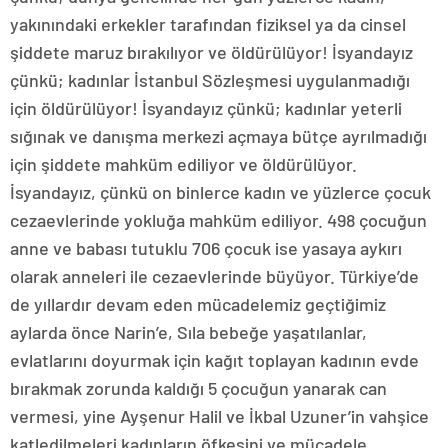
yakınındaki erkekler tarafından fiziksel ya da cinsel
şiddete maruz bırakılıyor ve öldürülüyor! İsyandayız
çünkü; kadınlar İstanbul Sözleşmesi uygulanmadığı
için öldürülüyor! İsyandayız çünkü; kadınlar yeterli
sığınak ve danışma merkezi açmaya bütçe ayrılmadığı
için şiddete mahküm ediliyor ve öldürülüyor.
İsyandayız, çünkü on binlerce kadın ve yüzlerce çocuk
cezaevlerinde yokluğa mahküm ediliyor. 498 çocuğun
anne ve babası tutuklu 706 çocuk ise yasaya aykırı
olarak anneleri ile cezaevlerinde büyüyor. Türkiye’de
de yıllardır devam eden mücadelemiz geçtiğimiz
aylarda önce Narin’e, Sıla bebeğe yaşatılanlar,
evlatlarını doyurmak için kağıt toplayan kadının evde
bırakmak zorunda kaldığı 5 çocuğun yanarak can
vermesi, yine Ayşenur Halil ve İkbal Uzuner’in vahşice
katledilmeleri kadınların öfkesini ve mücadele