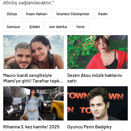
dönüş sağlanılacaktır.”
Dünya
İnsan Hakları
İstanbul Sözleşmesi
Kadın
Samsun
Şiddet
son dakika
Yerel
Mauro Icardi sevgilisiyle
Sezen Aksu müzik haklarını
Miami’ye gitti! Taraftar tepki
sattı
gösterdi
Rihanna 3. kez hamile! 2025
Oyuncu Penn Badgley