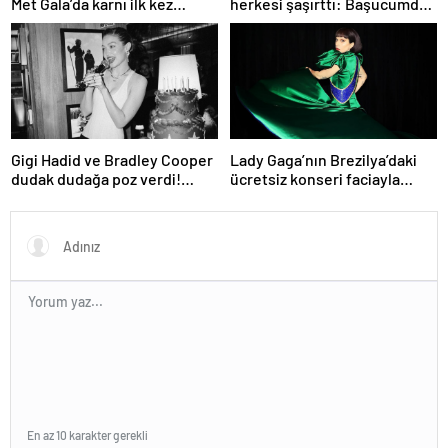
Met Gala’da karnı ilk kez
herkesi şaşırttı: Başucumda
görüntülendi
Kur’an-ı Kerim var
Gigi Hadid ve Bradley Cooper
Lady Gaga’nın Brezilya’daki
dudak dudağa poz verdi!
ücretsiz konseri faciayla
Aşıkların karesi gündem oldu
bitecekti
En az 10 karakter gerekli