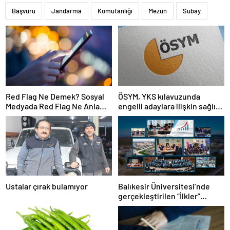
Başvuru
Jandarma
Komutanlığı
Mezun
Subay
Red Flag Ne Demek? Sosyal
ÖSYM, YKS kılavuzunda
Medyada Red Flag Ne Anlama
engelli adaylara ilişkin sağlık
Gelir?
şartlarını güncelledi
Ustalar çırak bulamıyor
Balıkesir Üniversitesi’nde
gerçekleştirilen “İlkler”
üniversitenin geleceğini
şekillendiriyor