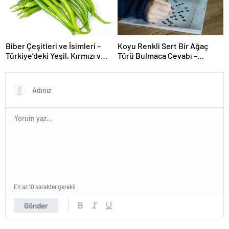
Biber Çeşitleri ve İsimleri –
Koyu Renkli Sert Bir Ağaç
Türkiye’deki Yeşil, Kırmızı ve
Türü Bulmaca Cevabı –
Acı Biber Türleri Nelerdir?
Bulmacada Koyu Renkli Sert
Bir Ağaç Türü
En az 10 karakter gerekli
Gönder