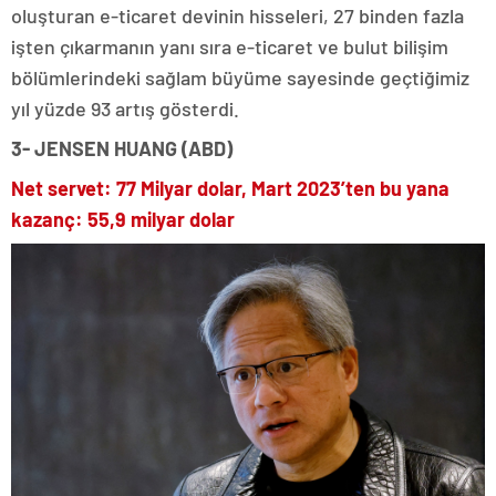
oluşturan e-ticaret devinin hisseleri, 27 binden fazla
işten çıkarmanın yanı sıra e-ticaret ve bulut bilişim
bölümlerindeki sağlam büyüme sayesinde geçtiğimiz
yıl yüzde 93 artış gösterdi.
3- JENSEN HUANG (ABD)
Net servet: 77 Milyar dolar, Mart 2023’ten bu yana
kazanç: 55,9 milyar dolar