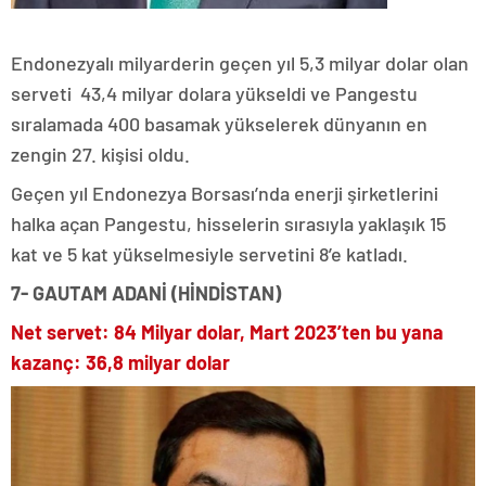
Endonezyalı milyarderin geçen yıl 5,3 milyar dolar olan
serveti 43,4 milyar dolara yükseldi ve Pangestu
sıralamada 400 basamak yükselerek dünyanın en
zengin 27. kişisi oldu.
Geçen yıl Endonezya Borsası’nda enerji şirketlerini
halka açan Pangestu, hisselerin sırasıyla yaklaşık 15
kat ve 5 kat yükselmesiyle servetini 8’e katladı.
7- GAUTAM ADANİ (HİNDİSTAN)
Net servet: 84 Milyar dolar, Mart 2023’ten bu yana
kazanç: 36,8 milyar dolar