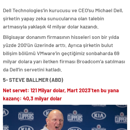
Dell Technologies’in kurucusu ve CEO’su Michael Dell,
şirketin yapay zeka sunucularına olan talebin
artmasıyla yaklaşık 41 milyar dolar kazandı.
Bilgisayar donanım firmasının hisseleri son bir yılda
yüzde 200’ün üzerinde arttı. Ayrıca şirketin bulut
bilişim bölümü VMware’in geçtiğimiz sonbaharda 69
milyar dolara yarı iletken firması Broadcom’a satılması
da Dell’in servetini katladı.
5- STEVE BALLMER (ABD)
Net servet: 121 Milyar dolar, Mart 2023’ten bu yana
kazanç: 40,3 milyar dolar