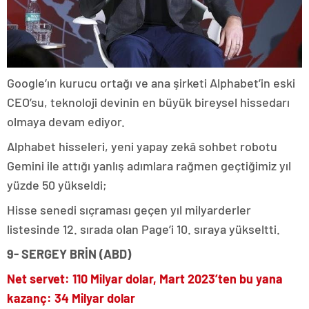
Google’ın kurucu ortağı ve ana şirketi Alphabet’in eski
CEO’su, teknoloji devinin en büyük bireysel hissedarı
olmaya devam ediyor.
Alphabet hisseleri, yeni yapay zekâ sohbet robotu
Gemini ile attığı yanlış adımlara rağmen geçtiğimiz yıl
yüzde 50 yükseldi;
Hisse senedi sıçraması geçen yıl milyarderler
listesinde 12. sırada olan Page’i 10. sıraya yükseltti.
9- SERGEY BRİN (ABD)
Net servet: 110 Milyar dolar, Mart 2023’ten bu yana
kazanç: 34 Milyar dolar