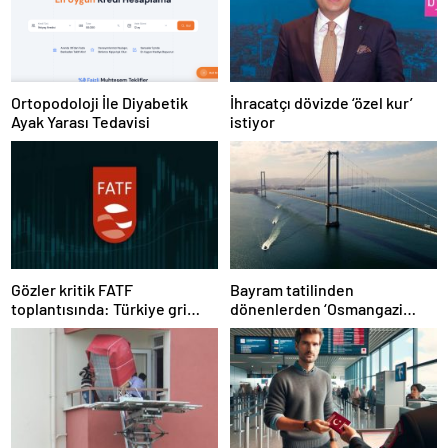
Ortopodoloji İle Diyabetik
İhracatçı dövizde ‘özel kur’
Ayak Yarası Tedavisi
istiyor
Gözler kritik FATF
Bayram tatilinden
toplantısında: Türkiye gri
dönenlerden ‘Osmangazi
listeden çıkacak mı?
Köprüsü’ isyanı