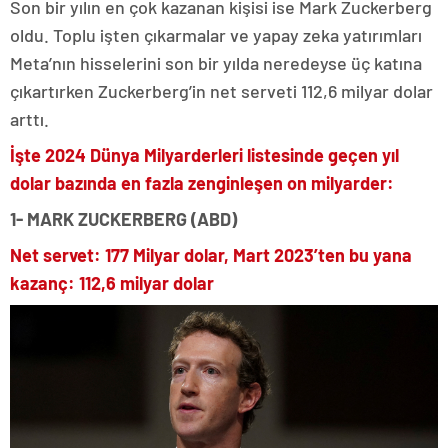
Son bir yılın en çok kazanan kişisi ise Mark Zuckerberg
oldu. Toplu işten çıkarmalar ve yapay zeka yatırımları
Meta’nın hisselerini son bir yılda neredeyse üç katına
çıkartırken Zuckerberg’in net serveti 112,6 milyar dolar
arttı.
İşte 2024 Dünya Milyarderleri listesinde geçen yıl
dolar bazında en fazla zenginleşen on milyarder:
1- MARK ZUCKERBERG (ABD)
Net servet: 177 Milyar dolar, Mart 2023’ten bu yana
kazanç: 112,6 milyar dolar