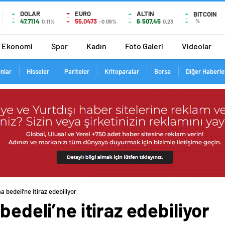
DOLAR
EURO
ALTIN
BITCOIN
47,7114
55,0473
6.507,45
%
0.11%
-0.06%
0,23
Ekonomi
Spor
Kadın
Foto Galeri
Videolar
ınlar
Hisseler
Pariteler
Kritoparalar
Borsa
Diğer Haberle
a bedeli’ne itiraz edebiliyor
bedeli’ne itiraz edebiliyor