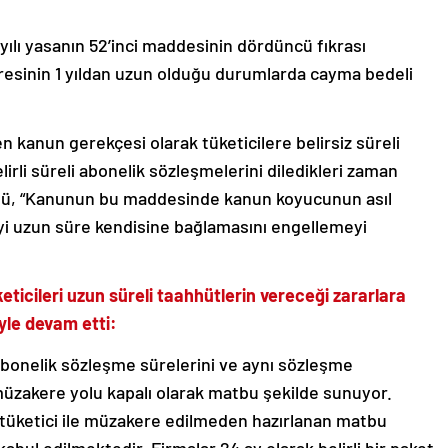
ılı yasanın 52’inci maddesinin dördüncü fıkrası
resinin 1 yıldan uzun olduğu durumlarda cayma bedeli
kanun gerekçesi olarak tüketicilere belirsiz süreli
lirli süreli abonelik sözleşmelerini diledikleri zaman
üllü, “Kanunun bu maddesinde kanun koyucunun asıl
ciyi uzun süre kendisine bağlamasını engellemeyi
keticileri uzun süreli taahhütlerin vereceği zararlara
yle devam etti:
ü abonelik sözleşme sürelerini ve aynı sözleşme
 müzakere yolu kapalı olarak matbu şekilde sunuyor.
e tüketici ile müzakere edilmeden hazırlanan matbu