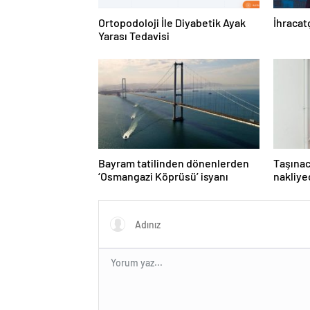
Ortopodoloji İle Diyabetik Ayak
İhracatç
Yarası Tedavisi
Bayram tatilinden dönenlerden
Taşınac
‘Osmangazi Köprüsü’ isyanı
nakliyed