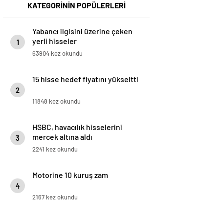
KATEGORİNİN POPÜLERLERİ
Yabancı ilgisini üzerine çeken
yerli hisseler
1
63904 kez okundu
15 hisse hedef fiyatını yükseltti
2
11848 kez okundu
HSBC, havacılık hisselerini
mercek altına aldı
3
2241 kez okundu
Motorine 10 kuruş zam
4
2167 kez okundu