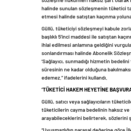
sözleşme hükümleri haksız şart olarak ka
halinde sunulan sözleşmenin tüketici t
etmesi halinde satıştan kaçınma yolun
Güllü, tüketiciyi sözleşmeyi kabule zor
başlıklı 5’inci maddesi ile satıştan kaçı
ihlal edilmesi anlamına geldiğini vurgu
sonlandırması halinde Abonelik Sözleşm
‘Sağlayıcı, sunmadığı hizmetin bedelin
süresinin ne kadar olduğuna bakılmaksızı
edemez.” ifadelerini kullandı.
‘TÜKETİCİ HAKEM HEYETİNE BAŞVURA
Güllü, satıcı veya sağlayıcıların tüketi
tüketicilerin cayma bedelinin haksız ve
arayabileceklerini belirterek, sözlerini
“Uyuşmazlığın parasal değerine göre İl