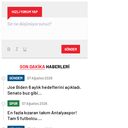
HIZLI YORUM YAP
GÖNDER
SON DAKİKA
HABERLERİ
GÜNDEM
07 Ağustos 2026
Joe Biden 6 aylık hedeflerini açıkladı.
Senato buz gibi…
SPOR
07 Ağustos 2026
En fazla kızaran takım Antalyaspor!
Tam 5 futbolcu….