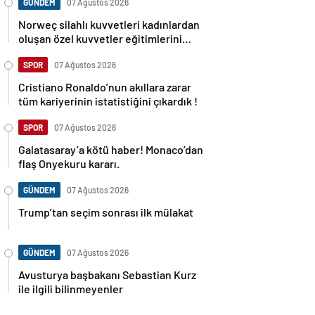
GÜNDEM
07 Ağustos 2026
Norweç silahlı kuvvetleri kadınlardan
oluşan özel kuvvetler eğitimlerini
başlattı.
SPOR
07 Ağustos 2026
Cristiano Ronaldo’nun akıllara zarar
tüm kariyerinin istatistiğini çıkardık !
SPOR
07 Ağustos 2026
Galatasaray’a kötü haber! Monaco’dan
flaş Onyekuru kararı.
GÜNDEM
07 Ağustos 2026
Trump’tan seçim sonrası ilk mülakat
GÜNDEM
07 Ağustos 2026
Avusturya başbakanı Sebastian Kurz
ile ilgili bilinmeyenler