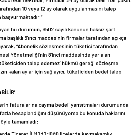
bul edilmektedir. Firmalar 24 ay olarak belirli bir paket
arafından 10 veya 12 ay olarak uygulanmasını talep
a başvurmaktadır.”
layan bu durumun, 6502 sayılı kanunun haksız şart
nma başlıklı 6’ıncı maddesinin firmalar tarafından açıkça
layarak, “Abonelik sözleşmesinin tüketici tarafından
esi Yönetmeliği’nin 8’inci maddesinde yer alan
i tüketiciden talep edemez’ hükmü gereği sözleşme
n kalan aylar için sağlayıcı, tüketiciden bedel talep
BİLİR’
cilerin faturalarına cayma bedeli yansıtmaları durumunda
 fazla hesaplandığını düşünüyorsa bu konuda haklarını
 şöyle tamamladı:
lerde Ticaret İl Müdürlüğü ilçelerde kaymakamlık