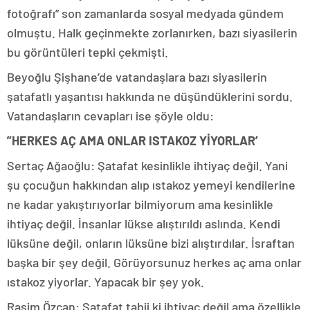
fotoğrafı” son zamanlarda sosyal medyada gündem
olmuştu. Halk geçinmekte zorlanırken, bazı siyasilerin
bu görüntüleri tepki çekmişti.
Beyoğlu Şişhane’de vatandaşlara bazı siyasilerin
şatafatlı yaşantısı hakkında ne düşündüklerini sordu.
Vatandaşların cevapları ise şöyle oldu:
”HERKES AÇ AMA ONLAR ISTAKOZ YİYORLAR’
Sertaç Ağaoğlu: Şatafat kesinlikle ihtiyaç değil. Yani
şu çocuğun hakkından alıp ıstakoz yemeyi kendilerine
ne kadar yakıştırıyorlar bilmiyorum ama kesinlikle
ihtiyaç değil. İnsanlar lükse alıştırıldı aslında. Kendi
lüksüne değil, onların lüksüne bizi alıştırdılar. İsraftan
başka bir şey değil. Görüyorsunuz herkes aç ama onlar
ıstakoz yiyorlar. Yapacak bir şey yok.
Rasim Özcan: Şatafat tabii ki ihtiyaç değil ama özellikle