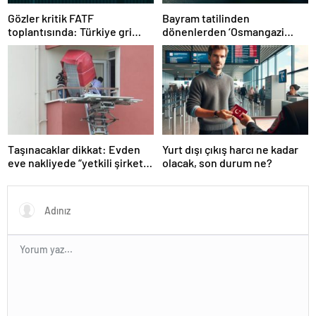
Gözler kritik FATF
Bayram tatilinden
toplantısında: Türkiye gri
dönenlerden ‘Osmangazi
listeden çıkacak mı?
Köprüsü’ isyanı
Taşınacaklar dikkat: Evden
Yurt dışı çıkış harcı ne kadar
eve nakliyede “yetkili şirket”
olacak, son durum ne?
uyarısı