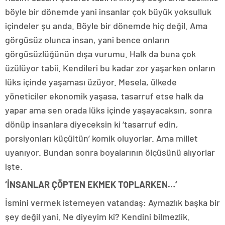
böyle bir dönemde yani insanlar çok büyük yoksulluk
içindeler şu anda. Böyle bir dönemde hiç değil. Ama
görgüsüz olunca insan, yani bence onların
görgüsüzlüğünün dışa vurumu. Halk da buna çok
üzülüyor tabii. Kendileri bu kadar zor yaşarken onların
lüks içinde yaşaması üzüyor. Mesela, ülkede
yöneticiler ekonomik yaşasa, tasarruf etse halk da
yapar ama sen orada lüks içinde yaşayacaksın, sonra
dönüp insanlara diyeceksin ki ‘tasarruf edin,
porsiyonları küçültün’ komik oluyorlar. Ama millet
uyanıyor. Bundan sonra boyalarının ölçüsünü alıyorlar
işte.
‘İNSANLAR ÇÖPTEN EKMEK TOPLARKEN…’
İsmini vermek istemeyen vatandaş: Aymazlık başka bir
şey değil yani. Ne diyeyim ki? Kendini bilmezlik.