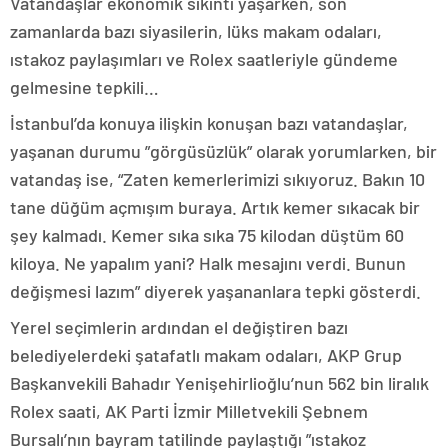
Vatandaşlar ekonomik sıkıntı yaşarken, son
zamanlarda bazı siyasilerin, lüks makam odaları,
ıstakoz paylaşımları ve Rolex saatleriyle gündeme
gelmesine tepkili…
İstanbul’da konuya ilişkin konuşan bazı vatandaşlar,
yaşanan durumu ”görgüsüzlük” olarak yorumlarken, bir
vatandaş ise, “Zaten kemerlerimizi sıkıyoruz. Bakın 10
tane düğüm açmışım buraya. Artık kemer sıkacak bir
şey kalmadı. Kemer sıka sıka 75 kilodan düştüm 60
kiloya. Ne yapalım yani? Halk mesajını verdi. Bunun
değişmesi lazım” diyerek yaşananlara tepki gösterdi.
Yerel seçimlerin ardından el değiştiren bazı
belediyelerdeki şatafatlı makam odaları, AKP Grup
Başkanvekili Bahadır Yenişehirlioğlu’nun 562 bin liralık
Rolex saati, AK Parti İzmir Milletvekili Şebnem
Bursalı’nın bayram tatilinde paylaştığı ”ıstakoz