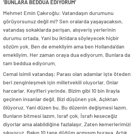
‘BUNLARA BEDDUA EDİYORUM’
Mehmet Emin Çakıroğlu: Vatandaşın durumunu
görüyorsunuz değil mi? Sen oralarda yaşayacaksın,
vatandaş sokaklarda perişan, alışveriş yerlerinin
durumu ortada. Yani bu iktidara söyleyecek hiçbir
sözüm yok. Ben de emekliyim ama ben Hollanda’dan
emekliyim. Her zaman oraya dua ediyorum. Bunlara da
tam beddua ediyorum.
Cemal isimli vatandaş: Parası olan adamlar işte öteden
beri zenginleşmek için milletvekili oluyorlar. Onlar
harcarlar. Keyifleri yerinde. Bizim gibi 10 bin lirayla
geçinen insanlar değil. Bizi düşünen yok. Açlıktan
ölüyoruz. Yani düzen bu. Bu düzenin değişmesi lazım.
Bunların bitmesi lazım. Israf çok. İsrafı keseceğiz
diyorlar ama alabildiğine fazlalaşır. Zaten kemerlerimizi
sıkıyoruz. Bakın 10 tane düğüm açmışım buraya. Artık