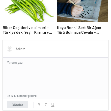
Biber Çeşitleri ve İsimleri –
Koyu Renkli Sert Bir Ağaç
Türkiye’deki Yeşil, Kırmızı ve
Türü Bulmaca Cevabı –
Acı Biber Türleri Nelerdir?
Bulmacada Koyu Renkli Sert
Bir Ağaç Türü
En az 10 karakter gerekli
Gönder