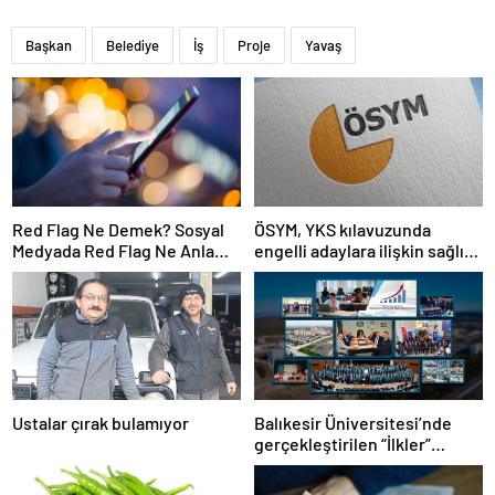
Başkan
Belediye
İş
Proje
Yavaş
Red Flag Ne Demek? Sosyal
ÖSYM, YKS kılavuzunda
Medyada Red Flag Ne Anlama
engelli adaylara ilişkin sağlık
Gelir?
şartlarını güncelledi
Ustalar çırak bulamıyor
Balıkesir Üniversitesi’nde
gerçekleştirilen “İlkler”
üniversitenin geleceğini
şekillendiriyor