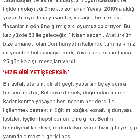
ilgiden dolayı yürümekte zorlanan Yavaş, 2019’da aldığı
yüzde 51 oyu daha yukarı taşıyacağını belirterek,
“İnsanların gönlüne girmişiz ki oyumuz da artıyor. Bu
kez yüzde 60 ile geleceğiz. 1 Nisan sabahı, Atatürk’ün
bize emaneti olan Cumhuriyetin kalbinde tüm halkımız
ile yeniden buluşacağız” dedi. Yavaş seçim sandığına
25 gün kala şu mesajları verdi:
‘HIZIR GİBİ YETİŞECEKSİN’
Bir asfalt atarsın, bir alt geçit yaparsın üç ay sonra
herkes unutur. Belediye demek, doğumdan ölüme
kadar kentte yaşayan her insanın her derdi ile
ilgilenmek demektir. Eğitim, sağlık, esnaf, iş dünyası,
işsizler, işçiler hepsi bunun içine girer. Benim
belediyecilik anlayışım darda kim varsa hızır gibi yetişip
yanında olmaktır, gerisi boş.