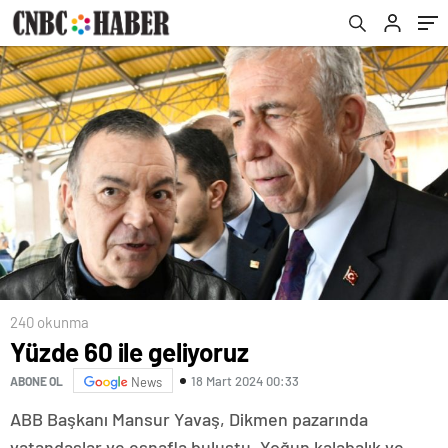
240 okunma
Yüzde 60 ile geliyoruz
18 Mart 2024 00:33
ABONE OL
News
ABB Başkanı Mansur Yavaş, Dikmen pazarında
vatandaşlar ve esnafla buluştu. Yoğun kalabalık ve