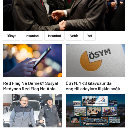
Dünya
İnsanları
İstanbul
Şehir
Yol
Red Flag Ne Demek? Sosyal
ÖSYM, YKS kılavuzunda
Medyada Red Flag Ne Anlama
engelli adaylara ilişkin sağlık
Gelir?
şartlarını güncelledi