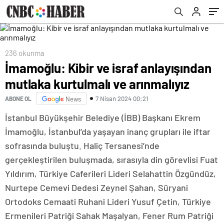
236 okunma
İmamoğlu: Kibir ve israf anlayışından
mutlaka kurtulmalı ve arınmalıyız
7 Nisan 2024 00:21
ABONE OL
News
İstanbul Büyükşehir Belediye (İBB) Başkanı Ekrem
İmamoğlu, İstanbul’da yaşayan inanç grupları ile iftar
sofrasında buluştu. Haliç Tersanesi’nde
gerçekleştirilen buluşmada, sırasıyla din görevlisi Fuat
Yıldırım, Türkiye Caferileri Lideri Selahattin Özgündüz,
Nurtepe Cemevi Dedesi Zeynel Şahan, Süryani
Ortodoks Cemaati Ruhani Lideri Yusuf Çetin, Türkiye
Ermenileri Patriği Sahak Maşalyan, Fener Rum Patriği