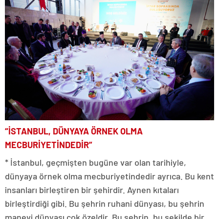
“İSTANBUL, DÜNYAYA ÖRNEK OLMA
MECBURİYETİNDEDİR”
* İstanbul, geçmişten bugüne var olan tarihiyle,
dünyaya örnek olma mecburiyetindedir ayrıca. Bu kent
insanları birleştiren bir şehirdir. Aynen kıtaları
birleştirdiği gibi. Bu şehrin ruhani dünyası, bu şehrin
manevi dünyası çok özeldir. Bu şehrin, bu şekilde bir