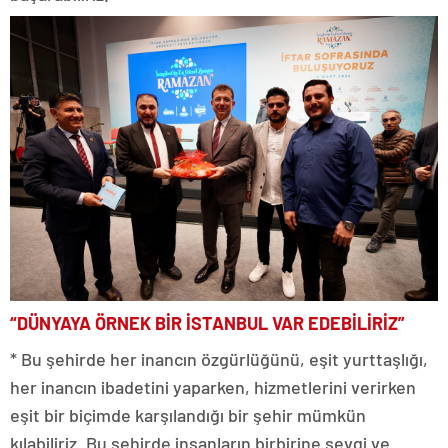
“DÜNYAYA ÖRNEK BİR İSTANBUL VAR EDEBİLİRİZ”
* Bu şehirde her inancın özgürlüğünü, eşit yurttaşlığı,
her inancın ibadetini yaparken, hizmetlerini verirken
eşit bir biçimde karşılandığı bir şehir mümkün
kılabiliriz. Bu şehirde insanların birbirine sevgi ve