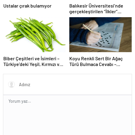
Ustalar çırak bulamıyor
Balıkesir Üniversitesi’nde
gerçekleştirilen “İlkler”
üniversitenin geleceğini
şekillendiriyor
Biber Çeşitleri ve İsimleri –
Koyu Renkli Sert Bir Ağaç
Türkiye’deki Yeşil, Kırmızı ve
Türü Bulmaca Cevabı –
Acı Biber Türleri Nelerdir?
Bulmacada Koyu Renkli Sert
Bir Ağaç Türü